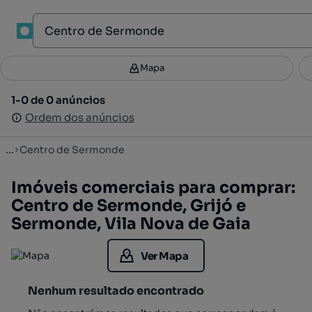
1
Mapa
Mapa
Filtros
Guardar pesquisa
2
1-0 de 0 anúncios
1-0 de 0 anúncios
Ordenar
Ordem dos anúncios
Ordem dos anúncios
...
Centro de Sermonde
Imóveis comerciais para comprar:
Centro de Sermonde, Grijó e
Sermonde, Vila Nova de Gaia
Ver Mapa
Nenhum resultado encontrado