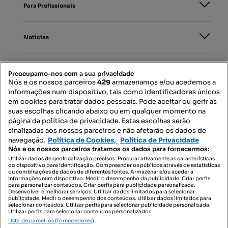
Para Profissionais
Notícias
PORTAIS
Preocupamo-nos com a sua privacidade
Nós e os nossos parceiros
429
armazenamos e/ou acedemos a
informações num dispositivo, tais como identificadores únicos
Mapa do Site
em cookies para tratar dados pessoais. Pode aceitar ou gerir as
suas escolhas clicando abaixo ou em qualquer momento na
página da política de privacidade. Estas escolhas serão
sinalizadas aos nossos parceiros e não afetarão os dados de
Contacte-nos
navegação.
Política de Cookies,
Política de Privacidade
Nós e os nossos parceiros tratamos os dados para fornecermos:
Utilizar dados de geolocalização precisos. Procurar ativamente as características
do dispositivo para identificação. Compreender os públicos através de estatísticas
SIGA-NOS:
ou combinações de dados de diferentes fontes. Armazenar e/ou aceder a
informações num dispositivo. Medir o desempenho da publicidade. Criar perfis
para personalizar conteúdos. Criar perfis para publicidade personalizada.
Desenvolver e melhorar serviços. Utilizar dados limitados para selecionar
publicidade. Medir o desempenho dos conteúdos. Utilizar dados limitados para
selecionar conteúdos. Utilizar perfis para selecionar publicidade personalizada.
DESCARREGAR NA:
Utilizar perfis para selecionar conteúdos personalizados.
Lista de parceiros (fornecedores)