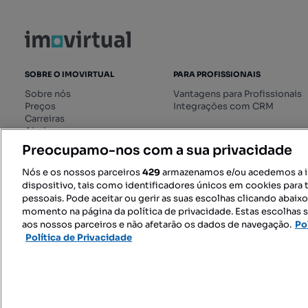
SOBRE O IMOVIRTUAL
PARA PROFISSIONAIS
Sobre nós
Vantagens para Profissionais
Preços
Integrações com CRM
Carreiras
Ajuda
Livro de Reclamações online
Preocupamo-nos com a sua privacidade
Regulamento dos Serviços
Digitais
Nós e os nossos parceiros
429
armazenamos e/ou acedemos a 
dispositivo, tais como identificadores únicos em cookies para 
pessoais. Pode aceitar ou gerir as suas escolhas clicando abaix
momento na página da política de privacidade. Estas escolhas s
SIGA-NOS:
aos nossos parceiros e não afetarão os dados de navegação.
Po
Política de Privacidade
© 2026 Imovirtual.com, OLX Portu