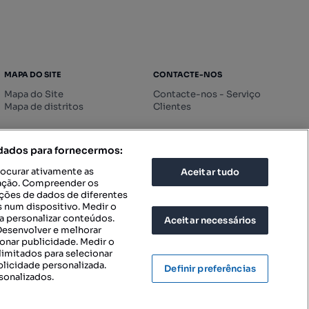
MAPA DO SITE
CONTACTE-NOS
Mapa do Site
Contacte-nos - Serviço
Mapa de distritos
Clientes
 dados para fornecermos:
rocurar ativamente as
Aceitar tudo
icação. Compreender os
ações de dados de diferentes
 num dispositivo. Medir o
a personalizar conteúdos.
Aceitar necessários
 Desenvolver e melhorar
ionar publicidade. Medir o
imitados para selecionar
blicidade personalizada.
Definir preferências
sonalizados.
IGURAÇÕES DE PRIVACIDADE