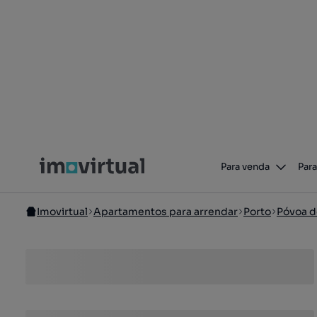
Para venda
Para
Imovirtual
Apartamentos para arrendar
Porto
Póvoa d