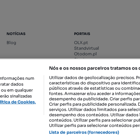
NOTÍCIAS
PORTAIS
Blog
OLX.pt
Standvirtual
Otodom.pl
Storia.ro
Nós e os nossos parceiros tratamos os
Utilizar dados de geolocalização precisos. P
informações num
características do dispositivo para identif
tratar dados
públicos através de estatísticas ou combin
o ou em qualquer
fontes. Armazenar e/ou aceder a informações
erão sinalizadas
desempenho da publicidade. Criar perfis par
DESCARREGAR NA:
lítica de Cookies,
Criar perfis para publicidade personalizada.
serviços. Utilizar dados limitados para selec
desempenho dos conteúdos. Utilizar dados l
conteúdos. Utilizar perfis para selecionar pu
Utilizar perfis para selecionar conteúdos per
gal, S.A.
TERMOS DE UTILIZAÇÃO
POLÍTICA DE PRIVACIDADE
CONF
Lista de parceiros (fornecedores)