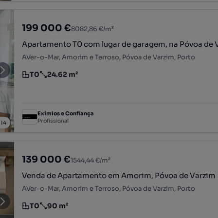
199 000 €
8082,86 €/m²
Apartamento T0 com lugar de garagem, na Póvoa de 
AVer-o-Mar, Amorim e Terroso, Póvoa de Varzim, Porto
T0
24.62 m²
Tipologia
Preço por metro quadrado
Exímios e Confiança
Profissional
/
14
139 000 €
1544,44 €/m²
Venda de Apartamento em Amorim, Póvoa de Varzim
AVer-o-Mar, Amorim e Terroso, Póvoa de Varzim, Porto
T0
90 m²
Tipologia
Preço por metro quadrado