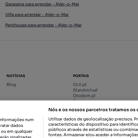
Garagens para arrendar - AVer-o-Mar
Villa para arrendar - AVer-o-Mar
Penthouse para arrendar - AVer-o-Mar
NOTÍCIAS
PORTAIS
Blog
OLX.pt
Standvirtual
Otodom.pl
Storia.ro
Nós e os nossos parceiros tratamos os
Utilizar dados de geolocalização precisos. P
informações num
características do dispositivo para identif
tratar dados
públicos através de estatísticas ou combin
o ou em qualquer
fontes. Armazenar e/ou aceder a informações
erão sinalizadas