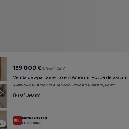
139 000 €
1544,44 €/m²
Venda de Apartamento em Amorim, Póvoa de Varzim
AVer-o-Mar, Amorim e Terroso, Póvoa de Varzim, Porto
T0
90 m²
Tipologia
Preço por metro quadrado
ENTREPORTAS
Profissional
/
7