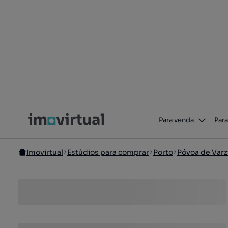
Para venda
Para
Imovirtual
Estúdios para comprar
Porto
Póvoa de Var