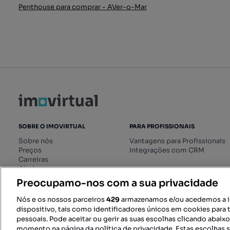
Penthouse para comprar - AVer-o-Mar
SOBRE O IMOVIRTUAL
PARA PROFISSIONAIS
Sobre nós
Vantagens para Profissionais
Preços
Integrações com CRM
Carreiras
Ajuda
Livro de Reclamações online
Preocupamo-nos com a sua privacidade
Regulamento dos Serviços
Digitais
Nós e os nossos parceiros
429
armazenamos e/ou acedemos a 
dispositivo, tais como identificadores únicos em cookies para 
pessoais. Pode aceitar ou gerir as suas escolhas clicando abaix
momento na página da política de privacidade. Estas escolhas s