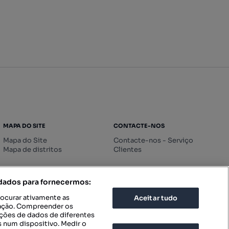
MAPA DO SITE
CONTACTE-NOS
Mapa do Site
Contacte-nos - Serviço
Mapa de distritos
Clientes
 dados para fornecermos:
rocurar ativamente as
Aceitar tudo
icação. Compreender os
ações de dados de diferentes
 num dispositivo. Medir o