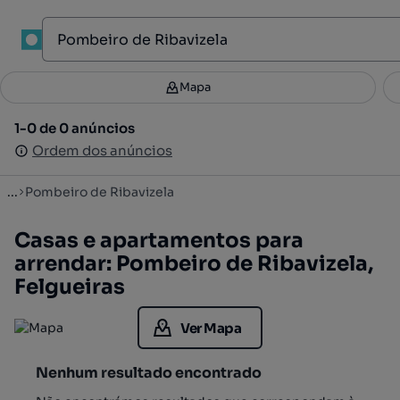
1
Mapa
Mapa
Filtros
Guardar pesquisa
2
1-0 de 0 anúncios
1-0 de 0 anúncios
Ordenar
Ordem dos anúncios
Ordem dos anúncios
...
Pombeiro de Ribavizela
Casas e apartamentos para
arrendar: Pombeiro de Ribavizela,
Felgueiras
Ver Mapa
Nenhum resultado encontrado