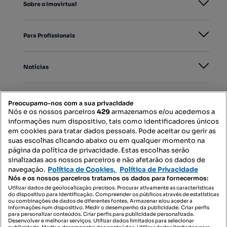
Sobre o Imovirtual
Para Profissionais
Notícias
PORTAIS
Preocupamo-nos com a sua privacidade
Nós e os nossos parceiros
429
armazenamos e/ou acedemos a
informações num dispositivo, tais como identificadores únicos
Mapa do Site
em cookies para tratar dados pessoais. Pode aceitar ou gerir as
suas escolhas clicando abaixo ou em qualquer momento na
página da política de privacidade. Estas escolhas serão
sinalizadas aos nossos parceiros e não afetarão os dados de
Contacte-nos
navegação.
Política de Cookies,
Política de Privacidade
Nós e os nossos parceiros tratamos os dados para fornecermos:
Utilizar dados de geolocalização precisos. Procurar ativamente as características
do dispositivo para identificação. Compreender os públicos através de estatísticas
SIGA-NOS:
ou combinações de dados de diferentes fontes. Armazenar e/ou aceder a
informações num dispositivo. Medir o desempenho da publicidade. Criar perfis
para personalizar conteúdos. Criar perfis para publicidade personalizada.
Desenvolver e melhorar serviços. Utilizar dados limitados para selecionar