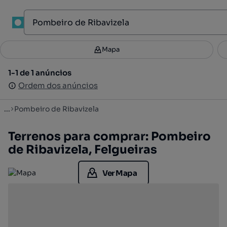
1
Mapa
Mapa
Filtros
Guardar pesquisa
2
1-1 de 1 anúncios
1-1 de 1 anúncios
Ordenar
Ordem dos anúncios
Ordem dos anúncios
...
Pombeiro de Ribavizela
Terrenos para comprar: Pombeiro
de Ribavizela, Felgueiras
Ver Mapa