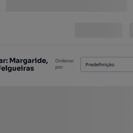
r: Margaride,
Ordenar
Predefinição
Felgueiras
por