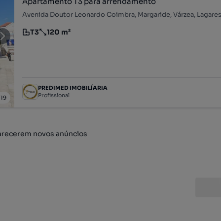
Apartamento T3 para arrendamento
T3
120 m²
Tipologia
Preço por metro quadrado
PREDIMED IMOBILÍARIA
Profissional
/
19
arecerem novos anúncios