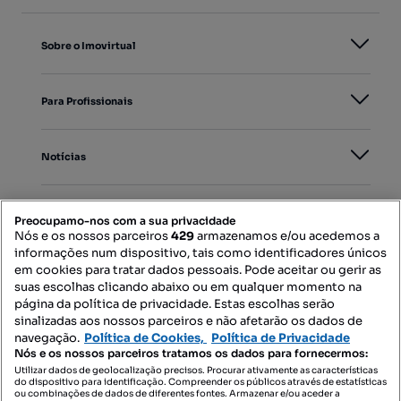
Sobre o Imovirtual
Para Profissionais
Notícias
PORTAIS
Preocupamo-nos com a sua privacidade
Nós e os nossos parceiros
429
armazenamos e/ou acedemos a
informações num dispositivo, tais como identificadores únicos
Mapa do Site
em cookies para tratar dados pessoais. Pode aceitar ou gerir as
suas escolhas clicando abaixo ou em qualquer momento na
página da política de privacidade. Estas escolhas serão
sinalizadas aos nossos parceiros e não afetarão os dados de
Contacte-nos
navegação.
Política de Cookies,
Política de Privacidade
Nós e os nossos parceiros tratamos os dados para fornecermos:
Utilizar dados de geolocalização precisos. Procurar ativamente as características
do dispositivo para identificação. Compreender os públicos através de estatísticas
SIGA-NOS:
ou combinações de dados de diferentes fontes. Armazenar e/ou aceder a