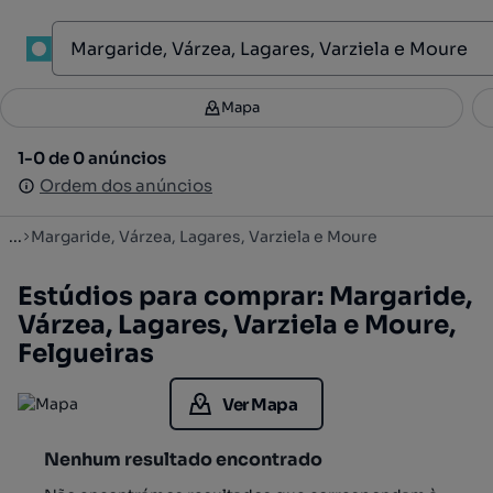
1
Mapa
Mapa
Filtros
Guardar pesquisa
2
1-0 de 0 anúncios
1-0 de 0 anúncios
Ordenar
Ordem dos anúncios
Ordem dos anúncios
...
Margaride, Várzea, Lagares, Varziela e Moure
Estúdios para comprar: Margaride,
Várzea, Lagares, Varziela e Moure,
Felgueiras
Ver Mapa
Nenhum resultado encontrado