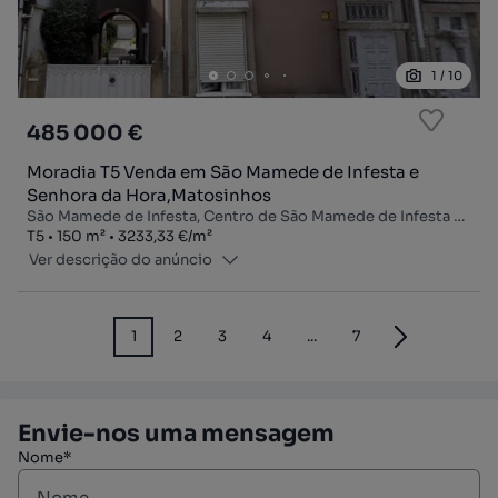
1
/
10
485 000 €
Moradia T5 Venda em São Mamede de Infesta e
Senhora da Hora,Matosinhos
São Mamede de Infesta, Centro de São Mamede de Infesta - Laranjeiras, São Mamede de Infesta e Senhora da Hora, Matosinhos, Porto
Tipologia
Zona
Preço por metro quadrado
T5
150
m²
3233,33 €
/
m²
Ver descrição do anúncio
1
2
3
4
...
7
Envie-nos uma mensagem
Nome*