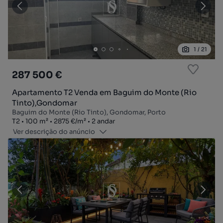
1
/
21
287 500 €
Apartamento T2 Venda em Baguim do Monte (Rio
Tinto),Gondomar
Baguim do Monte (Rio Tinto), Gondomar, Porto
Tipologia
Zona
Preço por metro quadrado
Andar
T2
100
m²
2875 €
/
m²
2 andar
Ver descrição do anúncio