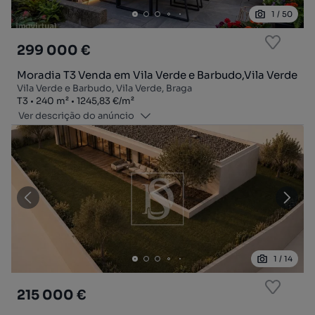
1
/
50
299 000 €
Moradia T3 Venda em Vila Verde e Barbudo,Vila Verde
Vila Verde e Barbudo, Vila Verde, Braga
Tipologia
Zona
Preço por metro quadrado
T3
240
m²
1245,83 €
/
m²
Ver descrição do anúncio
1
/
14
215 000 €