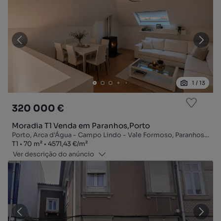
1
/
13
320 000 €
Moradia T1 Venda em Paranhos,Porto
Porto, Arca d'Água - Campo Lindo - Vale Formoso, Paranhos, Porto, Porto
Tipologia
Zona
Preço por metro quadrado
T1
70
m²
4571,43 €
/
m²
Ver descrição do anúncio