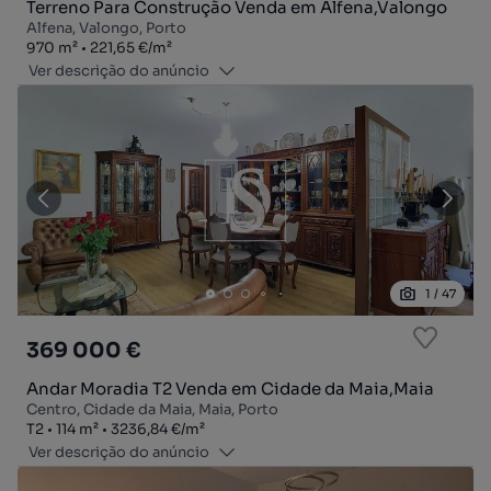
Terreno Para Construção Venda em Alfena,Valongo
Alfena, Valongo, Porto
Zona
Preço por metro quadrado
970
m²
221,65 €
/
m²
Ver descrição do anúncio
1
/
47
369 000 €
Andar Moradia T2 Venda em Cidade da Maia,Maia
Centro, Cidade da Maia, Maia, Porto
Tipologia
Zona
Preço por metro quadrado
T2
114
m²
3236,84 €
/
m²
Ver descrição do anúncio