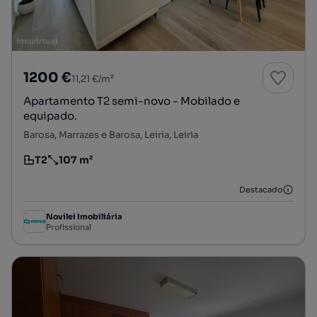
1200 €
11,21 €/m²
Apartamento T2 semi-novo - Mobilado e
equipado.
Barosa, Marrazes e Barosa, Leiria, Leiria
T2
107 m²
Tipologia
Preço por metro quadrado
Destacado
Novilei Imobiliária
Profissional