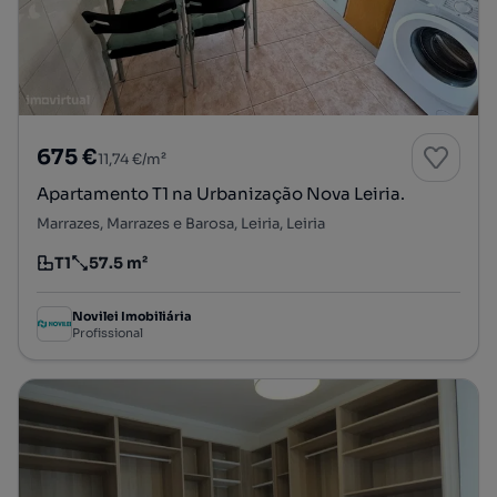
675 €
11,74 €/m²
Apartamento T1 na Urbanização Nova Leiria.
Marrazes, Marrazes e Barosa, Leiria, Leiria
T1
57.5 m²
Tipologia
Preço por metro quadrado
Novilei Imobiliária
Profissional