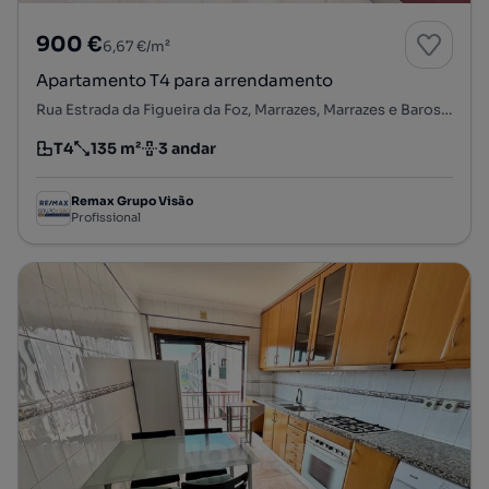
900 €
6,67 €/m²
Apartamento T4 para arrendamento
Rua Estrada da Figueira da Foz, Marrazes, Marrazes e Barosa, Leiria, Leiria
T4
135 m²
3 andar
Tipologia
Preço por metro quadrado
Andar
Remax Grupo Visão
Profissional