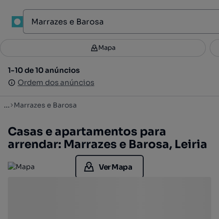
1
Mapa
Mapa
Filtros
Guardar pesquisa
2
1-10 de 10 anúncios
1-10 de 10 anúncios
Ordenar
Ordem dos anúncios
Ordem dos anúncios
...
Marrazes e Barosa
Casas e apartamentos para
arrendar: Marrazes e Barosa, Leiria
Ver Mapa