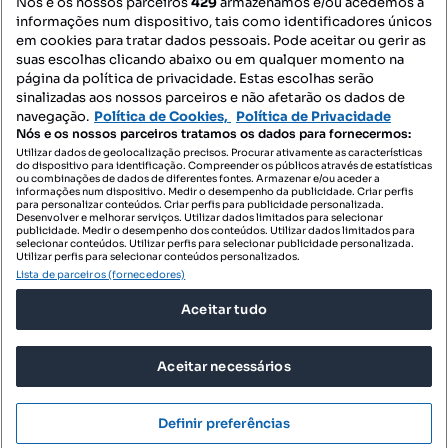
Nós e os nossos parceiros
429
armazenamos e/ou acedemos a
informações num dispositivo, tais como identificadores únicos
Mapa do Site
em cookies para tratar dados pessoais. Pode aceitar ou gerir as
suas escolhas clicando abaixo ou em qualquer momento na
página da política de privacidade. Estas escolhas serão
sinalizadas aos nossos parceiros e não afetarão os dados de
Contacte-nos
navegação.
Política de Cookies,
Política de Privacidade
Nós e os nossos parceiros tratamos os dados para fornecermos:
Utilizar dados de geolocalização precisos. Procurar ativamente as características
do dispositivo para identificação. Compreender os públicos através de estatísticas
SIGA-NOS:
ou combinações de dados de diferentes fontes. Armazenar e/ou aceder a
informações num dispositivo. Medir o desempenho da publicidade. Criar perfis
para personalizar conteúdos. Criar perfis para publicidade personalizada.
Desenvolver e melhorar serviços. Utilizar dados limitados para selecionar
publicidade. Medir o desempenho dos conteúdos. Utilizar dados limitados para
selecionar conteúdos. Utilizar perfis para selecionar publicidade personalizada.
DESCARREGAR NA:
Utilizar perfis para selecionar conteúdos personalizados.
Lista de parceiros (fornecedores)
Aceitar tudo
Aceitar necessários
© 2026 Imovirtual.com, OLX Portugal, S.A.
TERMOS DE UTILIZAÇÃO
Definir preferências
POLÍTICA DE PRIVACIDADE
CONFIGURAÇÕES DE PRIVACIDADE