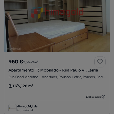
950 €
7,54 €/m²
Apartamento T3 Mobilado - Rua Paulo VI, Leiria
Rua Casal Andrino - Andrinos, Pousos, Leiria, Pousos, Barreira e Cortes, Leiria, Leiria
T3
126 m²
Tipologia
Preço por metro quadrado
Destacado
Himagold, Lda
Profissional