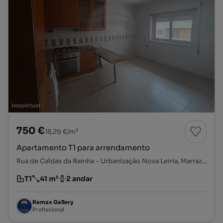
750 €
18,29 €/m²
Apartamento T1 para arrendamento
Rua de Caldas da Rainha - Urbanização Nova Leiria, Marrazes, Marrazes e Barosa, Leiria, Leiria
T1
41 m²
2 andar
Tipologia
Preço por metro quadrado
Andar
Remax Gallery
Profissional