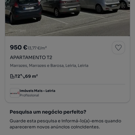
950 €
13,77 €/m²
APARTAMENTO T2
Marrazes, Marrazes e Barosa, Leiria, Leiria
T2
69 m²
Tipologia
Preço por metro quadrado
Imóveis Mais - Leiria
Profissional
Pesquisa um negócio perfeito?
Guarde esta pesquisa e informá-lo(a)-emos quando
aparecerem novos anúncios coincidentes.