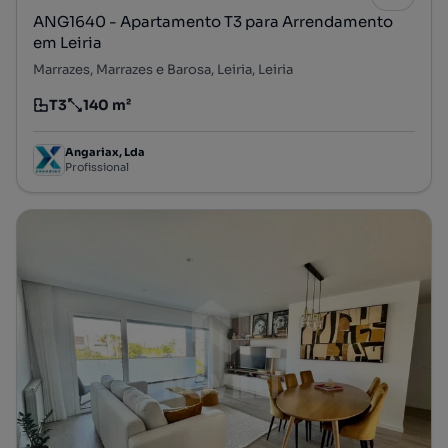
ANG1640 - Apartamento T3 para Arrendamento
em Leiria
Marrazes, Marrazes e Barosa, Leiria, Leiria
T3
140 m²
Tipologia
Preço por metro quadrado
Angariax, Lda
Profissional