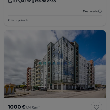
T0
50 m²
rés do chão
Tipologia
Preço por metro quadrado
Andar
Destacado
Oferta privada
1000 €
7,14 €/m²