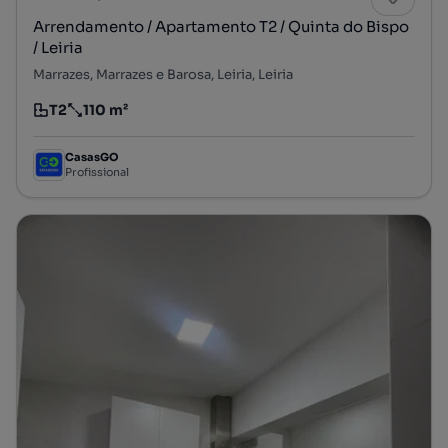
Arrendamento / Apartamento T2 / Quinta do Bispo
/ Leiria
Marrazes, Marrazes e Barosa, Leiria, Leiria
T2
110 m²
Tipologia
Preço por metro quadrado
CasasGO
Profissional