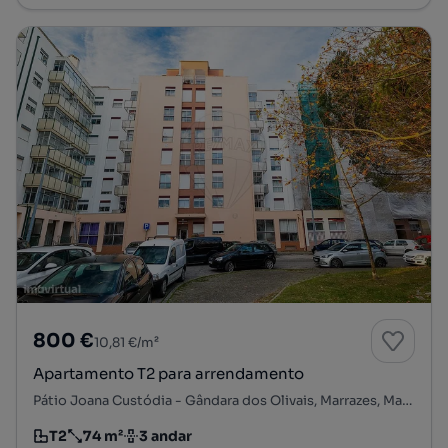
800 €
10,81 €/m²
Apartamento T2 para arrendamento
Pátio Joana Custódia - Gândara dos Olivais, Marrazes, Marrazes e Barosa, Leiria, Leiria
T2
74 m²
3 andar
Tipologia
Preço por metro quadrado
Andar