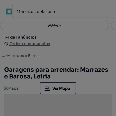
1
Mapa
Mapa
Filtros
Guardar pesquisa
3
1-1 de 1 anúncios
1-1 de 1 anúncios
Ordenar
Ordem dos anúncios
Ordem dos anúncios
...
Marrazes e Barosa
Garagens para arrendar: Marrazes
e Barosa, Leiria
Ver Mapa