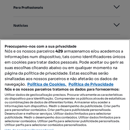
Para Profissionais
Notícias
PORTAIS
Preocupamo-nos com a sua privacidade
Nós e os nossos parceiros
429
armazenamos e/ou acedemos a
informações num dispositivo, tais como identificadores únicos
Mapa do Site
em cookies para tratar dados pessoais. Pode aceitar ou gerir as
suas escolhas clicando abaixo ou em qualquer momento na
página da política de privacidade. Estas escolhas serão
sinalizadas aos nossos parceiros e não afetarão os dados de
Contacte-nos
navegação.
Política de Cookies,
Política de Privacidade
Nós e os nossos parceiros tratamos os dados para fornecermos:
Utilizar dados de geolocalização precisos. Procurar ativamente as características
do dispositivo para identificação. Compreender os públicos através de estatísticas
SIGA-NOS:
ou combinações de dados de diferentes fontes. Armazenar e/ou aceder a
informações num dispositivo. Medir o desempenho da publicidade. Criar perfis
para personalizar conteúdos. Criar perfis para publicidade personalizada.
Desenvolver e melhorar serviços. Utilizar dados limitados para selecionar
publicidade. Medir o desempenho dos conteúdos. Utilizar dados limitados para
selecionar conteúdos. Utilizar perfis para selecionar publicidade personalizada.
DESCARREGAR NA:
Utilizar perfis para selecionar conteúdos personalizados.