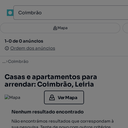
1
Mapa
Mapa
Filtros
Guardar pesquisa
2
1-0 de 0 anúncios
1-0 de 0 anúncios
Ordenar
Ordem dos anúncios
Ordem dos anúncios
...
Coimbrão
Casas e apartamentos para
arrendar: Coimbrão, Leiria
Ver Mapa
Nenhum resultado encontrado
Não encontrámos resultados que correspondam à
sua pesquisa. Tente de novo com outros critérios