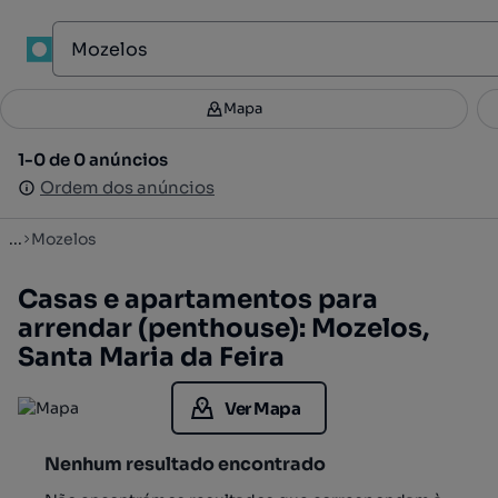
1
Mapa
Mapa
Filtros
Guardar pesquisa
3
1-0 de 0 anúncios
1-0 de 0 anúncios
Ordenar
Ordem dos anúncios
Ordem dos anúncios
...
Mozelos
Casas e apartamentos para
arrendar (penthouse): Mozelos,
Santa Maria da Feira
Ver Mapa
Nenhum resultado encontrado