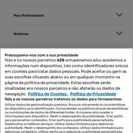
Para Profissionais
Notícias
PORTAIS
Preocupamo-nos com a sua privacidade
Nós e os nossos parceiros
429
armazenamos e/ou acedemos a
informações num dispositivo, tais como identificadores únicos
Mapa do Site
em cookies para tratar dados pessoais. Pode aceitar ou gerir as
suas escolhas clicando abaixo ou em qualquer momento na
página da política de privacidade. Estas escolhas serão
sinalizadas aos nossos parceiros e não afetarão os dados de
Contacte-nos
navegação.
Política de Cookies,
Política de Privacidade
Nós e os nossos parceiros tratamos os dados para fornecermos:
Utilizar dados de geolocalização precisos. Procurar ativamente as características
do dispositivo para identificação. Compreender os públicos através de estatísticas
SIGA-NOS:
ou combinações de dados de diferentes fontes. Armazenar e/ou aceder a
informações num dispositivo. Medir o desempenho da publicidade. Criar perfis
para personalizar conteúdos. Criar perfis para publicidade personalizada.
Desenvolver e melhorar serviços. Utilizar dados limitados para selecionar
publicidade. Medir o desempenho dos conteúdos. Utilizar dados limitados para
selecionar conteúdos. Utilizar perfis para selecionar publicidade personalizada.