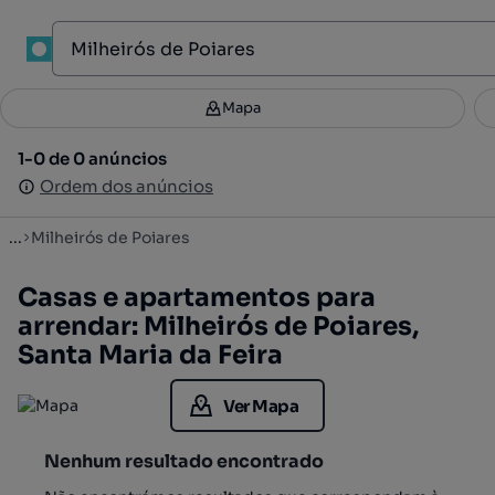
1
Mapa
Mapa
Filtros
Guardar pesquisa
2
1-0 de 0 anúncios
1-0 de 0 anúncios
Ordenar
Ordem dos anúncios
Ordem dos anúncios
...
Milheirós de Poiares
Casas e apartamentos para
arrendar: Milheirós de Poiares,
Santa Maria da Feira
Ver Mapa
Nenhum resultado encontrado