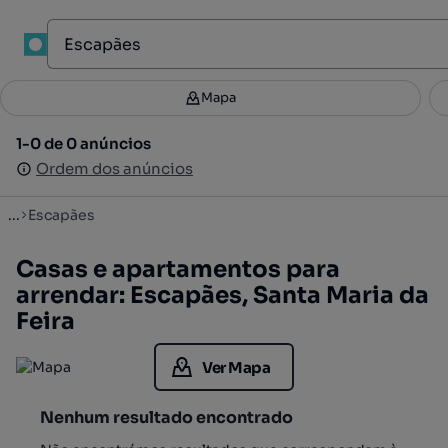
1
Mapa
Mapa
Filtros
Guardar pesquisa
2
1-0 de 0 anúncios
1-0 de 0 anúncios
Ordenar
Ordem dos anúncios
Ordem dos anúncios
...
Escapães
Casas e apartamentos para
arrendar: Escapães, Santa Maria da
Feira
Ver Mapa
Nenhum resultado encontrado