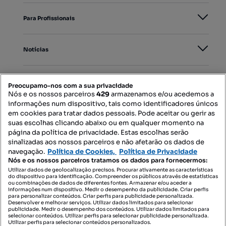
Para Profissionais
Notícias
PORTAIS
Preocupamo-nos com a sua privacidade
Nós e os nossos parceiros
429
armazenamos e/ou acedemos a
informações num dispositivo, tais como identificadores únicos
Mapa do Site
em cookies para tratar dados pessoais. Pode aceitar ou gerir as
suas escolhas clicando abaixo ou em qualquer momento na
página da política de privacidade. Estas escolhas serão
sinalizadas aos nossos parceiros e não afetarão os dados de
Contacte-nos
navegação.
Política de Cookies,
Política de Privacidade
Nós e os nossos parceiros tratamos os dados para fornecermos:
Utilizar dados de geolocalização precisos. Procurar ativamente as características
do dispositivo para identificação. Compreender os públicos através de estatísticas
SIGA-NOS:
ou combinações de dados de diferentes fontes. Armazenar e/ou aceder a
informações num dispositivo. Medir o desempenho da publicidade. Criar perfis
para personalizar conteúdos. Criar perfis para publicidade personalizada.
Desenvolver e melhorar serviços. Utilizar dados limitados para selecionar
publicidade. Medir o desempenho dos conteúdos. Utilizar dados limitados para
selecionar conteúdos. Utilizar perfis para selecionar publicidade personalizada.
DESCARREGAR NA:
Utilizar perfis para selecionar conteúdos personalizados.