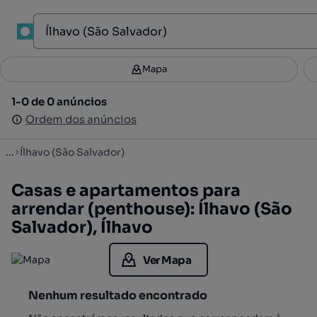
1
Mapa
Mapa
Filtros
Guardar pesquisa
3
1-0 de 0 anúncios
1-0 de 0 anúncios
Ordenar
Ordem dos anúncios
Ordem dos anúncios
...
Ílhavo (São Salvador)
Casas e apartamentos para
arrendar (penthouse): Ílhavo (São
Salvador), Ílhavo
Ver Mapa
Nenhum resultado encontrado