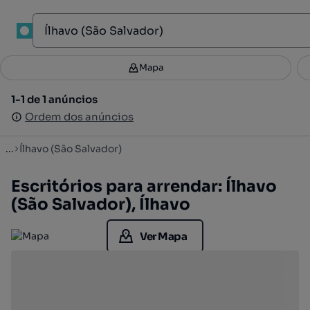
1
Mapa
Mapa
Filtros
Guardar pesquisa
4
1-1 de 1 anúncios
1-1 de 1 anúncios
Ordenar
Ordem dos anúncios
Ordem dos anúncios
...
Ílhavo (São Salvador)
Escritórios para arrendar: Ílhavo
(São Salvador), Ílhavo
Ver Mapa