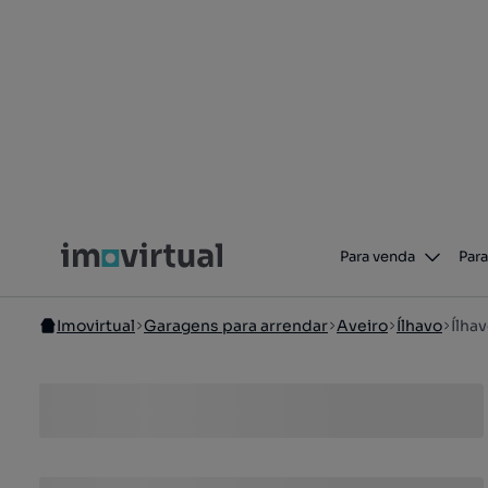
Para venda
Para
Imovirtual
Garagens para arrendar
Aveiro
Ílhavo
Ílha