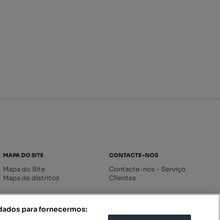
MAPA DO SITE
CONTACTE-NOS
Mapa do Site
Contacte-nos - Serviço
Mapa de distritos
Clientes
 dados para fornecermos: