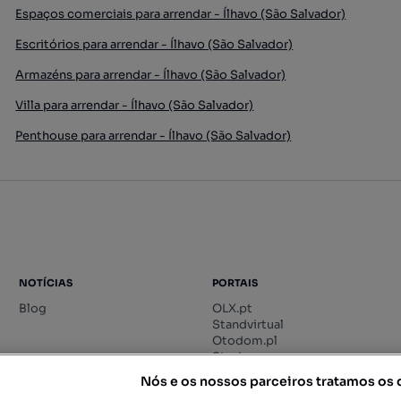
Espaços comerciais para arrendar - Ílhavo (São Salvador)
Escritórios para arrendar - Ílhavo (São Salvador)
Armazéns para arrendar - Ílhavo (São Salvador)
Villa para arrendar - Ílhavo (São Salvador)
Penthouse para arrendar - Ílhavo (São Salvador)
NOTÍCIAS
PORTAIS
Blog
OLX.pt
Standvirtual
Otodom.pl
Storia.ro
Nós e os nossos parceiros tratamos os