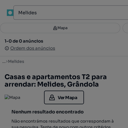
1
Mapa
Mapa
Filtros
Guardar pesquisa
3
1-0 de 0 anúncios
1-0 de 0 anúncios
Ordenar
Ordem dos anúncios
Ordem dos anúncios
...
Melides
Casas e apartamentos T2 para
arrendar: Melides, Grândola
Ver Mapa
Nenhum resultado encontrado
Não encontrámos resultados que correspondam à
sua pesquisa. Tente de novo com outros critérios