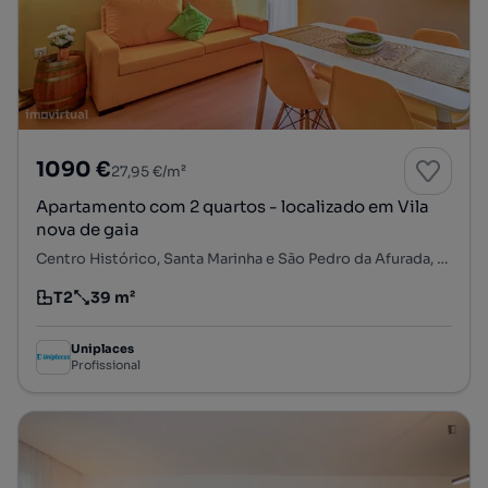
1090 €
27,95 €/m²
Apartamento com 2 quartos - localizado em Vila
nova de gaia
Centro Histórico, Santa Marinha e São Pedro da Afurada, Vila Nova de Gaia, Porto
T2
39 m²
Tipologia
Preço por metro quadrado
Uniplaces
Profissional