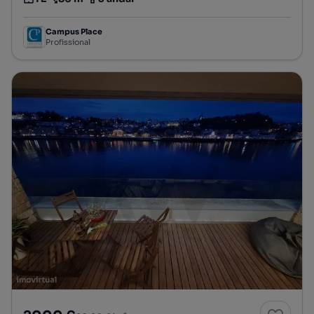
Tipologia
Preço por metro quadrado
Andar
Campus Place
Profissional