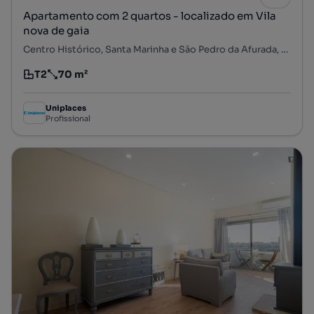
Apartamento com 2 quartos - localizado em Vila
nova de gaia
Centro Histórico, Santa Marinha e São Pedro da Afurada, Vila Nova de Gaia, Porto
T2
70 m²
Tipologia
Preço por metro quadrado
Uniplaces
Profissional