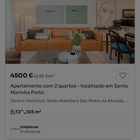
4500 €
42,86 €/m²
Apartamento com 2 quartos - localizado em Santa
Marinha Porto
Centro Histórico, Santa Marinha e São Pedro da Afurada, Vila Nova de Gaia, Porto
T2
105 m²
Tipologia
Preço por metro quadrado
Uniplaces
Profissional