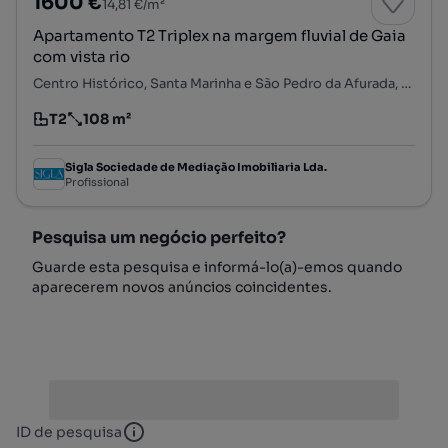
1600 €
14,81 €/m²
Apartamento T2 Triplex na margem fluvial de Gaia
com vista rio
Centro Histórico, Santa Marinha e São Pedro da Afurada, Vila Nova de Gaia, Porto
T2
108 m²
Tipologia
Preço por metro quadrado
Sigla Sociedade de Mediação Imobiliaria Lda.
Profissional
Pesquisa um negócio perfeito?
Guarde esta pesquisa e informá-lo(a)-emos quando
aparecerem novos anúncios coincidentes.
ID de pesquisa
ID de pesquisa