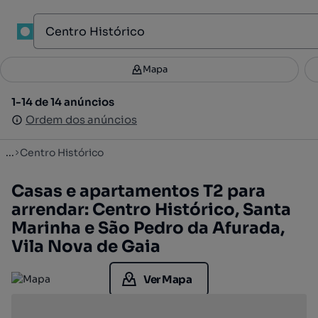
1
Mapa
Mapa
Filtros
Guardar pesquisa
3
1-14 de 14 anúncios
1-14 de 14 anúncios
Ordenar
Ordem dos anúncios
Ordem dos anúncios
...
Centro Histórico
Casas e apartamentos T2 para
arrendar: Centro Histórico, Santa
Marinha e São Pedro da Afurada,
Vila Nova de Gaia
Ver Mapa