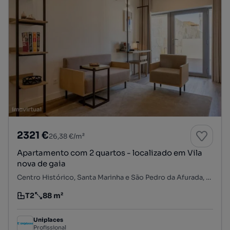
2321 €
26,38 €/m²
Apartamento com 2 quartos - localizado em Vila
nova de gaia
Centro Histórico, Santa Marinha e São Pedro da Afurada, Vila Nova de Gaia, Porto
T2
88 m²
Tipologia
Preço por metro quadrado
Uniplaces
Profissional