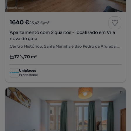
1640 €
23,43 €/m²
Apartamento com 2 quartos - localizado em Vila
nova de gaia
Centro Histórico, Santa Marinha e São Pedro da Afurada, Vila Nova de Gaia, Porto
T2
70 m²
Tipologia
Preço por metro quadrado
Uniplaces
Profissional