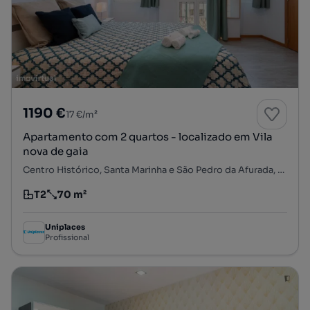
1190 €
17 €/m²
Apartamento com 2 quartos - localizado em Vila
nova de gaia
Centro Histórico, Santa Marinha e São Pedro da Afurada, Vila Nova de Gaia, Porto
T2
70 m²
Tipologia
Preço por metro quadrado
Uniplaces
Profissional