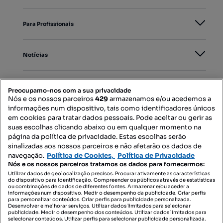
Para Profissionais
Notícias
PORTAIS
Preocupamo-nos com a sua privacidade
Nós e os nossos parceiros
429
armazenamos e/ou acedemos a
informações num dispositivo, tais como identificadores únicos
Mapa do Site
em cookies para tratar dados pessoais. Pode aceitar ou gerir as
suas escolhas clicando abaixo ou em qualquer momento na
página da política de privacidade. Estas escolhas serão
sinalizadas aos nossos parceiros e não afetarão os dados de
Contacte-nos
navegação.
Política de Cookies,
Política de Privacidade
Nós e os nossos parceiros tratamos os dados para fornecermos:
Utilizar dados de geolocalização precisos. Procurar ativamente as características
do dispositivo para identificação. Compreender os públicos através de estatísticas
SIGA-NOS:
ou combinações de dados de diferentes fontes. Armazenar e/ou aceder a
informações num dispositivo. Medir o desempenho da publicidade. Criar perfis
para personalizar conteúdos. Criar perfis para publicidade personalizada.
Desenvolver e melhorar serviços. Utilizar dados limitados para selecionar
publicidade. Medir o desempenho dos conteúdos. Utilizar dados limitados para
selecionar conteúdos. Utilizar perfis para selecionar publicidade personalizada.
DESCARREGAR NA: