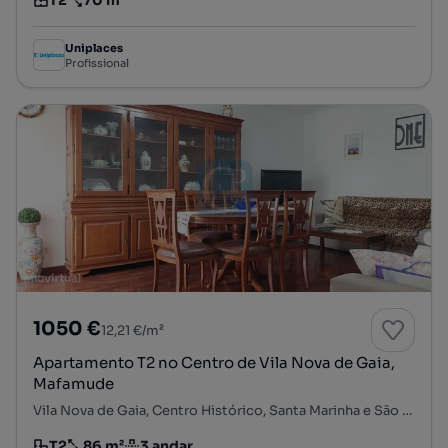
T2
70 m²
Tipologia
Preço por metro quadrado
Uniplaces
Profissional
1050 €
12,21 €/m²
Apartamento T2 no Centro de Vila Nova de Gaia,
Mafamude
Vila Nova de Gaia, Centro Histórico, Santa Marinha e São Pedro da Afurada, Vila Nova de Gaia, Porto
T2
86 m²
3 andar