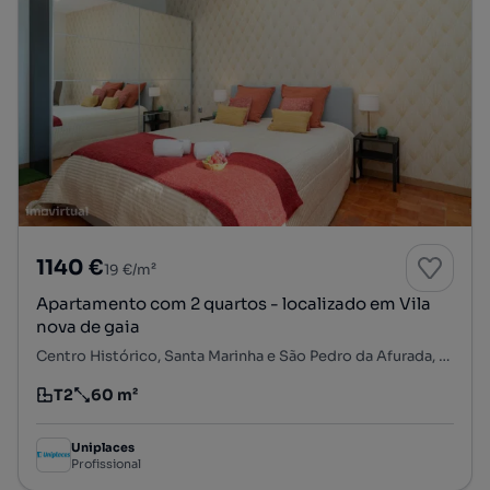
1140 €
19 €/m²
Apartamento com 2 quartos - localizado em Vila
nova de gaia
Centro Histórico, Santa Marinha e São Pedro da Afurada, Vila Nova de Gaia, Porto
T2
60 m²
Tipologia
Preço por metro quadrado
Uniplaces
Profissional