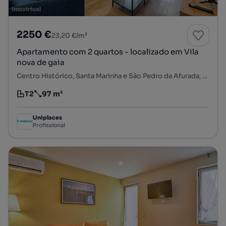
2250 €
23,20 €/m²
Apartamento com 2 quartos - localizado em Vila
nova de gaia
Centro Histórico, Santa Marinha e São Pedro da Afurada, Vila Nova de Gaia, Porto
T2
97 m²
Tipologia
Preço por metro quadrado
Uniplaces
Profissional