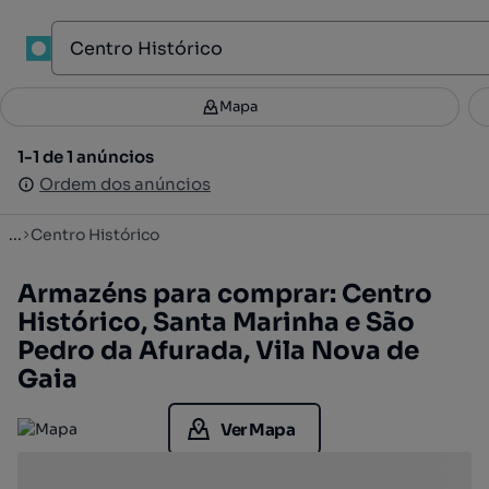
1
Mapa
Mapa
Filtros
Guardar pesquisa
2
1-1 de 1 anúncios
1-1 de 1 anúncios
Ordenar
Ordem dos anúncios
Ordem dos anúncios
...
Centro Histórico
Armazéns para comprar: Centro
Histórico, Santa Marinha e São
Pedro da Afurada, Vila Nova de
Gaia
Ver Mapa