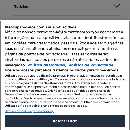
Notícias
PORTAIS
Preocupamo-nos com a sua privacidade
Nós e os nossos parceiros
429
armazenamos e/ou acedemos a
informações num dispositivo, tais como identificadores únicos
Mapa do Site
em cookies para tratar dados pessoais. Pode aceitar ou gerir as
suas escolhas clicando abaixo ou em qualquer momento na
página da política de privacidade. Estas escolhas serão
sinalizadas aos nossos parceiros e não afetarão os dados de
Contacte-nos
navegação.
Política de Cookies,
Política de Privacidade
Nós e os nossos parceiros tratamos os dados para fornecermos:
Utilizar dados de geolocalização precisos. Procurar ativamente as características
do dispositivo para identificação. Compreender os públicos através de estatísticas
SIGA-NOS:
ou combinações de dados de diferentes fontes. Armazenar e/ou aceder a
informações num dispositivo. Medir o desempenho da publicidade. Criar perfis
para personalizar conteúdos. Criar perfis para publicidade personalizada.
Desenvolver e melhorar serviços. Utilizar dados limitados para selecionar
publicidade. Medir o desempenho dos conteúdos. Utilizar dados limitados para
selecionar conteúdos. Utilizar perfis para selecionar publicidade personalizada.
DESCARREGAR NA:
Utilizar perfis para selecionar conteúdos personalizados.
Lista de parceiros (fornecedores)
Aceitar tudo