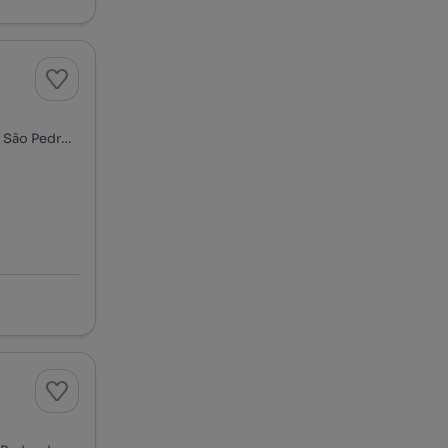
Rua Doutor António Granjo, Centro Histórico, Santa Marinha e São Pedro da Afurada, Vila Nova de Gaia, Porto