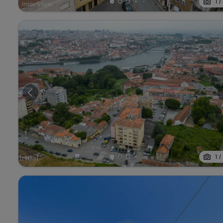
1
/
1
/