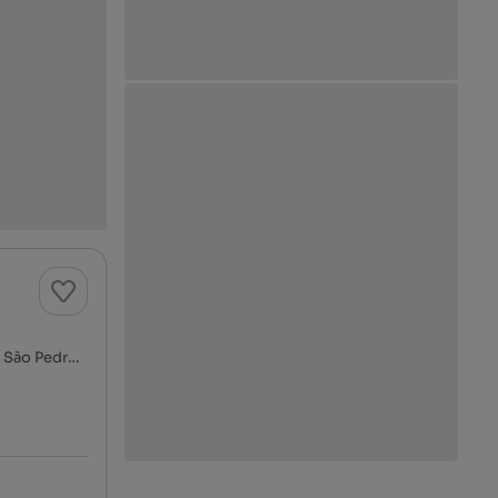
Rua Doutor António Granjo, Centro Histórico, Santa Marinha e São Pedro da Afurada, Vila Nova de Gaia, Porto