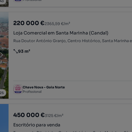
43
220 000 €
2365,59 €/m²
Loja Comercial em Santa Marinha (Candal)
93 m²
Preço por metro quadrado
Chave Nova - Gaia Norte
Profissional
25
450 000 €
3125 €/m²
Escritório para venda