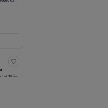
Travessa de Ribeirinho, Centro Histórico, Santa Marinha e São Pedro da Afurada, Vila Nova de Gaia, Porto
ia
Candal - Regadas, Santa Marinha e São Pedro da Afurada, Vila Nova de Gaia, Porto