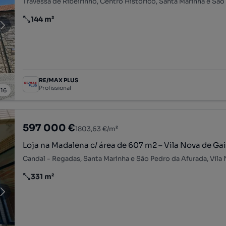
144 m²
Preço por metro quadrado
RE/MAX PLUS
Profissional
/
16
597 000 €
1803,63 €/m²
Loja na Madalena c/ área de 607 m2 – Vila Nova de Ga
331 m²
Preço por metro quadrado