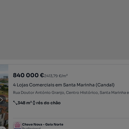
840 000 €
2413,79 €/m²
4 Lojas Comerciais em Santa Marinha (Candal)
348 m²
rés do chão
Preço por metro quadrado
Andar
Chave Nova - Gaia Norte
Profissional