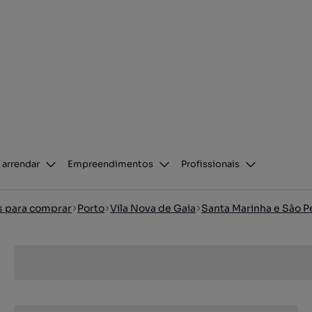
 arrendar
Empreendimentos
Profissionais
os para comprar
Porto
Vila Nova de Gaia
Santa Marinha e São P