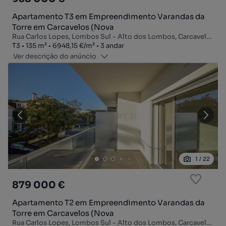
Apartamento T3 em Empreendimento Varandas da
Torre em Carcavelos (Nova
Rua Carlos Lopes, Lombos Sul - Alto dos Lombos, Carcavelos e Parede, Cascais, Lisboa
Tipologia
Zona
Preço por metro quadrado
Andar
T3
135
m²
6948,15 €
/
m²
3 andar
Ver descrição do anúncio
1
/
22
879 000 €
Apartamento T2 em Empreendimento Varandas da
Torre em Carcavelos (Nova
Rua Carlos Lopes, Lombos Sul - Alto dos Lombos, Carcavelos e Parede, Cascais, Lisboa