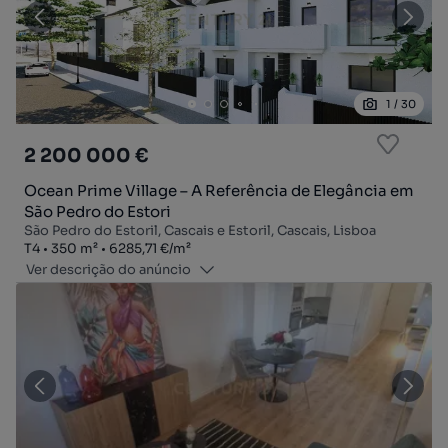
1
/
30
2 200 000 €
Ocean Prime Village – A Referência de Elegância em
São Pedro do Estori
São Pedro do Estoril, Cascais e Estoril, Cascais, Lisboa
Tipologia
Zona
Preço por metro quadrado
T4
350
m²
6285,71 €
/
m²
Ver descrição do anúncio