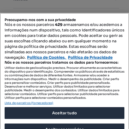
PORTAIS
Preocupamo-nos com a sua privacidade
Nós e os nossos parceiros
429
armazenamos e/ou acedemos a
informações num dispositivo, tais como identificadores únicos
Mapa do Site
em cookies para tratar dados pessoais. Pode aceitar ou gerir as
suas escolhas clicando abaixo ou em qualquer momento na
página da política de privacidade. Estas escolhas serão
sinalizadas aos nossos parceiros e não afetarão os dados de
Contacte-nos
navegação.
Política de Cookies,
Política de Privacidade
Nós e os nossos parceiros tratamos os dados para fornecermos:
Utilizar dados de geolocalização precisos. Procurar ativamente as características
do dispositivo para identificação. Compreender os públicos através de estatísticas
SIGA-NOS:
ou combinações de dados de diferentes fontes. Armazenar e/ou aceder a
informações num dispositivo. Medir o desempenho da publicidade. Criar perfis
para personalizar conteúdos. Criar perfis para publicidade personalizada.
Desenvolver e melhorar serviços. Utilizar dados limitados para selecionar
publicidade. Medir o desempenho dos conteúdos. Utilizar dados limitados para
selecionar conteúdos. Utilizar perfis para selecionar publicidade personalizada.
DESCARREGAR NA:
Utilizar perfis para selecionar conteúdos personalizados.
Lista de parceiros (fornecedores)
Aceitar tudo