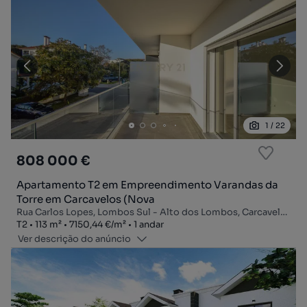
1
/
22
808 000 €
Apartamento T2 em Empreendimento Varandas da
Torre em Carcavelos (Nova
Rua Carlos Lopes, Lombos Sul - Alto dos Lombos, Carcavelos e Parede, Cascais, Lisboa
Tipologia
Zona
Preço por metro quadrado
Andar
T2
113
m²
7150,44 €
/
m²
1 andar
Ver descrição do anúncio