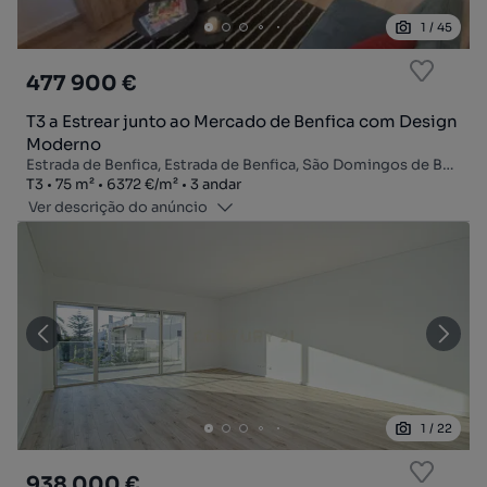
1
/
45
477 900 €
T3 a Estrear junto ao Mercado de Benfica com Design
Moderno
Estrada de Benfica, Estrada de Benfica, São Domingos de Benfica, Lisboa, Lisboa
Tipologia
Zona
Preço por metro quadrado
Andar
T3
75
m²
6372 €
/
m²
3 andar
Ver descrição do anúncio
1
/
22
938 000 €