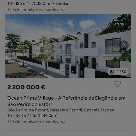
Tipologia
Zona
Preço por metro quadrado
Andar
T2
125
m²
7032 €
/
m²
1 andar
Ver descrição do anúncio
1
/
30
2 200 000 €
Ocean Prime Village – A Referência de Elegância em
São Pedro do Estori
São Pedro do Estoril, Cascais e Estoril, Cascais, Lisboa
Tipologia
Zona
Preço por metro quadrado
T4
348
m²
6321,84 €
/
m²
Ver descrição do anúncio