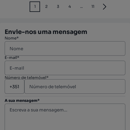
1
2
3
4
...
11
Envie-nos uma mensagem
Nome*
E-mail*
Número de telemóvel*
A sua mensagem*