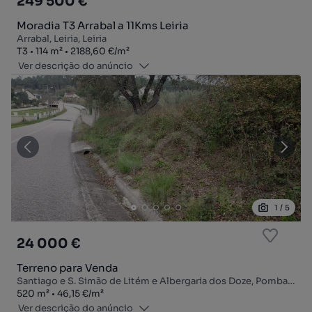
249 500 €
Moradia T3 Arrabal a 11Kms Leiria
Arrabal, Leiria, Leiria
Tipologia
Zona
Preço por metro quadrado
T3
114
m²
2188,60 €
/
m²
Ver descrição do anúncio
1
/
5
24 000 €
Terreno para Venda
Santiago e S. Simão de Litém e Albergaria dos Doze, Pombal, Leiria
Zona
Preço por metro quadrado
520
m²
46,15 €
/
m²
Ver descrição do anúncio