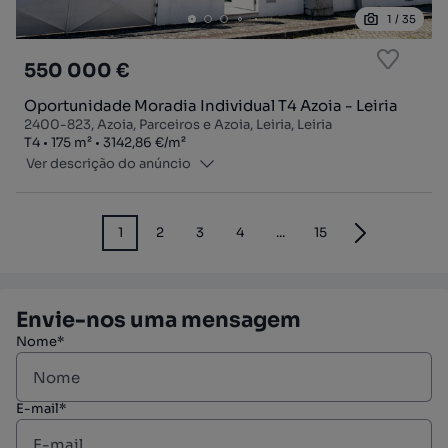
1
/
35
550 000 €
Oportunidade Moradia Individual T4 Azoia - Leiria
2400-823, Azoia, Parceiros e Azoia, Leiria, Leiria
Tipologia
Zona
Preço por metro quadrado
T4
175
m²
3142,86 €
/
m²
Ver descrição do anúncio
1
2
3
4
...
15
Envie-nos uma mensagem
Nome*
E-mail*