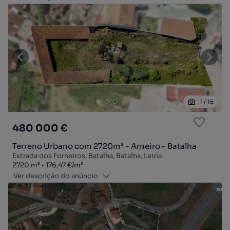
1
/
15
480 000 €
Terreno Urbano com 2720m² - Arneiro - Batalha
Estrada dos Forneiros, Batalha, Batalha, Leiria
Zona
Preço por metro quadrado
2720
m²
176,47 €
/
m²
Ver descrição do anúncio