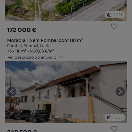
1
/
28
172 000 €
Moradia T3 em Pombal com 118 m²
Pombal, Pombal, Leiria
Tipologia
Zona
Preço por metro quadrado
T3
118
m²
1457,63 €
/
m²
Ver descrição do anúncio
1
/
35