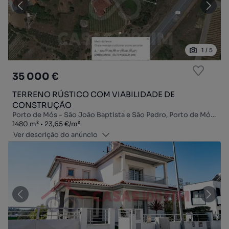
1
/
5
35 000 €
TERRENO RÚSTICO COM VIABILIDADE DE
CONSTRUÇÃO
Porto de Mós - São João Baptista e São Pedro, Porto de Mós, Leiria
Zona
Preço por metro quadrado
1480
m²
23,65 €
/
m²
Ver descrição do anúncio