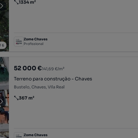
1334 m²
Preço por metro quadrado
Zome Chaves
Profissional
/
6
52 000 €
141,69 €/m²
Terreno para construção - Chaves
Bustelo, Chaves, Vila Real
367 m²
Preço por metro quadrado
Zome Chaves