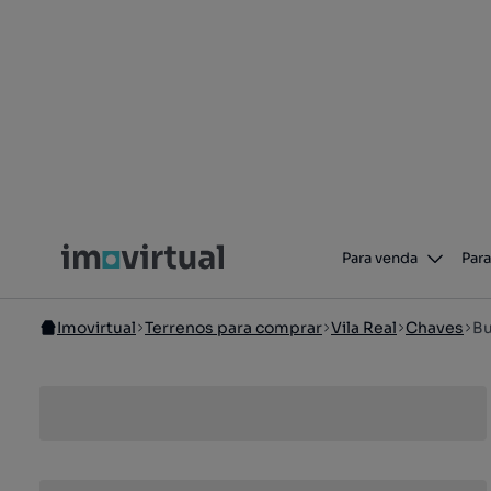
Para venda
Para
Imovirtual
Terrenos para comprar
Vila Real
Chaves
Bu