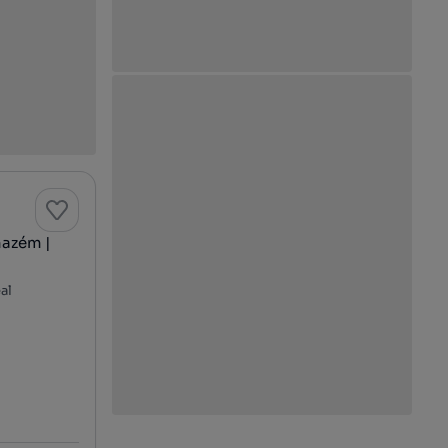
mazém |
al