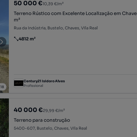
50 000 €
10,39 €/m²
Terreno Rústico com Excelente Localização em Chaves
m²
Rua da Indústria, Bustelo, Chaves, Vila Real
4812 m²
Preço por metro quadrado
Century21 Isidoro Alves
Profissional
/
18
40 000 €
29,99 €/m²
Terreno para construção
5400-607, Bustelo, Chaves, Vila Real