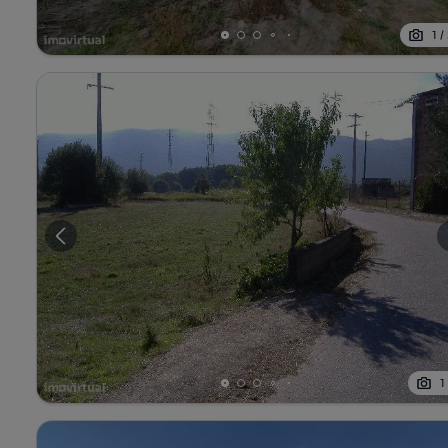
1
/
1