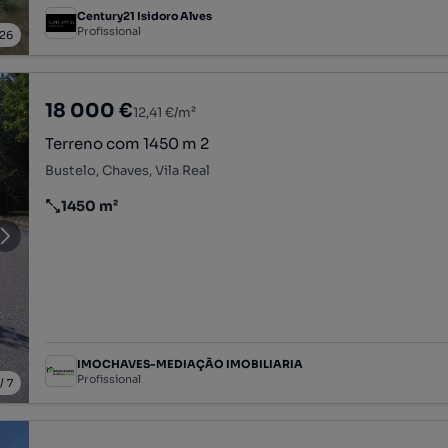
Century21 Isidoro Alves
Profissional
26
18 000 €
12,41 €/m²
Terreno com 1450 m 2
Bustelo, Chaves, Vila Real
1450 m²
Preço por metro quadrado
IMOCHAVES-MEDIAÇÃO IMOBILIARIA
Profissional
/
7