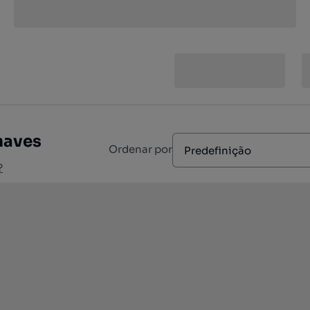
haves
Ordenar por
Predefinição
?