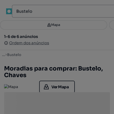
1
Mapa
Mapa
Filtros
Guardar pesquisa
2
1-6 de 6 anúncios
1-6 de 6 anúncios
Ordenar
Ordem dos anúncios
Ordem dos anúncios
...
Bustelo
Moradias para comprar: Bustelo,
Chaves
Ver Mapa