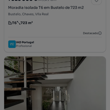
Moradia isolada T6 em Bustelo de 723 m2
Bustelo, Chaves, Vila Real
T6
723 m²
Tipologia
Preço por metro quadrado
Destacado
IAD Portugal
Profissional