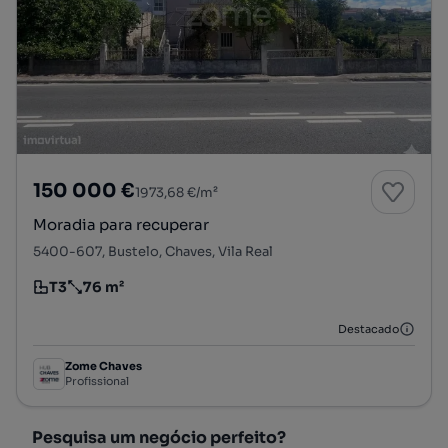
150 000 €
1973,68 €/m²
Moradia para recuperar
5400-607, Bustelo, Chaves, Vila Real
T3
76 m²
Tipologia
Preço por metro quadrado
Destacado
Zome Chaves
Profissional
Pesquisa um negócio perfeito?