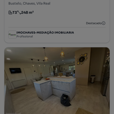
Bustelo, Chaves, Vila Real
T3
248 m²
Tipologia
Preço por metro quadrado
Destacado
IMOCHAVES-MEDIAÇÃO IMOBILIARIA
Profissional