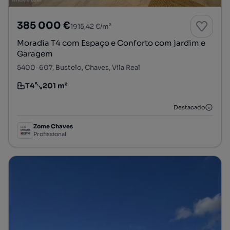
385 000 €
1915,42 €/m²
Moradia T4 com Espaço e Conforto com jardim e
Garagem
5400-607, Bustelo, Chaves, Vila Real
T4
201 m²
Tipologia
Preço por metro quadrado
Destacado
Zome Chaves
Profissional