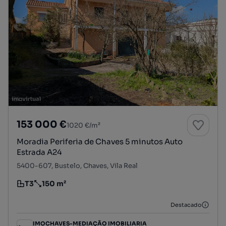
153 000 €
1020 €/m²
Moradia Periferia de Chaves 5 minutos Auto
Estrada A24
5400-607, Bustelo, Chaves, Vila Real
T3
150 m²
Tipologia
Preço por metro quadrado
Destacado
IMOCHAVES-MEDIAÇÃO IMOBILIARIA