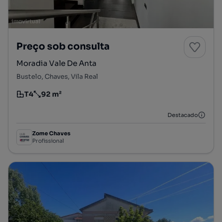
Preço sob consulta
Moradia Vale De Anta
Bustelo, Chaves, Vila Real
T4
92 m²
Tipologia
Preço por metro quadrado
Destacado
Zome Chaves
Profissional