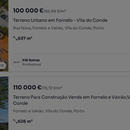
100 000 €
156,99 €/m²
Terreno Urbano em Fornelo - Vila do Conde
Rua Nova, Fornelo e Vairão, Vila do Conde, Porto
637 m²
Preço por metro quadrado
KW Somos
Profissional
/
13
110 000 €
175,72 €/m²
Terreno Para Construção Venda em Fornelo e Vairão,Vila do
Conde
Fornelo e Vairão, Vila do Conde, Porto
626 m²
Preço por metro quadrado