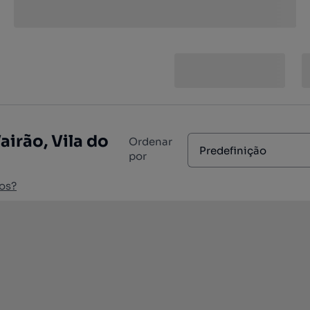
airão, Vila do
Ordenar
Predefinição
por
os?