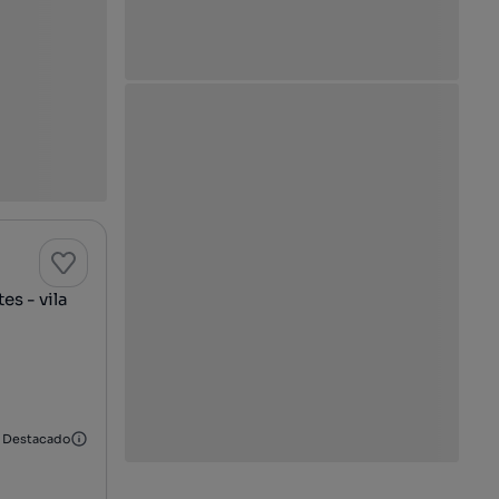
es - vila
Destacado