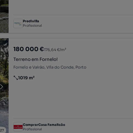
Predivilla
Profissional
180 000 €
176,64 €/m²
Terreno em Fornelo!
Fornelo e Vairão, Vila do Conde, Porto
1019 m²
Preço por metro quadrado
ComprarCasa Famalicão
Profissional
/
27