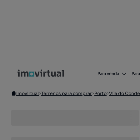
Para venda
Para
Imovirtual
Terrenos para comprar
Porto
Vila do Conde