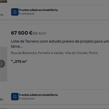
Trunfos célebres imobiliária
Profissional
/
14
67 500 €
180 €/m²
Lote de Terreno com estudo prévio de projeto para u
térre...
Rua da Belavista, Fornelo e Vairão, Vila do Conde, Porto
375 m²
Preço por metro quadrado
Trunfos célebres imobiliária
Profissional
32