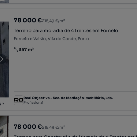
78 000 €
218,49 €/m²
Terreno para moradia de 4 frentes em Fornelo
Fornelo e Vairão, Vila do Conde, Porto
357 m²
Preço por metro quadrado
Real Objectiva - Soc. de Mediação Imobiliária, Lda.
Profissional
/
7
78 000 €
218,49 €/m²