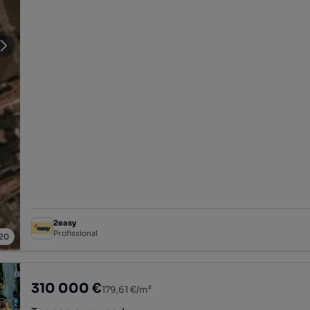
2easy
Profissional
20
310 000 €
179,61 €/m²