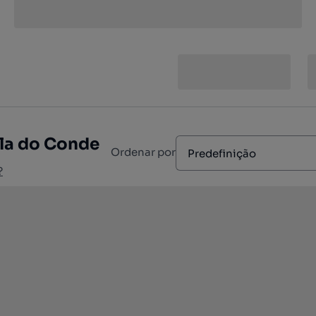
ila do Conde
Ordenar por
Predefinição
?