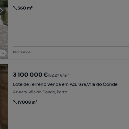
360 m²
Preço por metro quadrado
Profissional
/
16
3 100 000 €
182,27 €/m²
Lote de Terreno Venda em Azurara,Vila do Conde
Azurara, Vila do Conde, Porto
17008 m²
Preço por metro quadrado