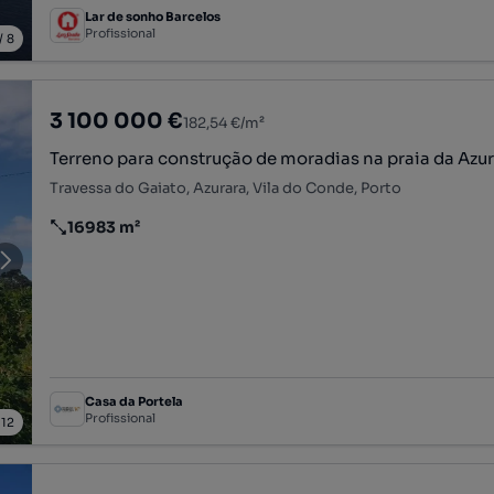
Lar de sonho Barcelos
Profissional
/
8
3 100 000 €
182,54 €/m²
Terreno para construção de moradias na praia da Azu
Travessa do Gaiato, Azurara, Vila do Conde, Porto
16983 m²
Preço por metro quadrado
Casa da Portela
Profissional
/
12