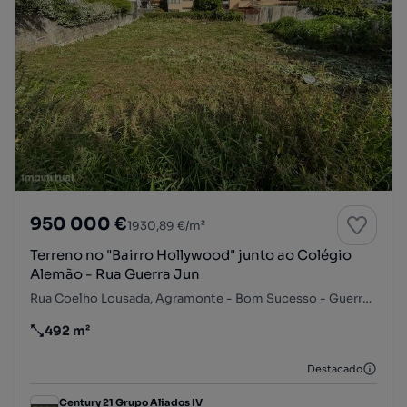
950 000 €
1930,89 €/m²
Terreno no "Bairro Hollywood" junto ao Colégio
Alemão - Rua Guerra Jun
Rua Coelho Lousada, Agramonte - Bom Sucesso - Guerra Junqueiro, Lordelo do Ouro e Massarelos, Porto, Porto
492 m²
Preço por metro quadrado
Destacado
Century 21 Grupo Aliados IV