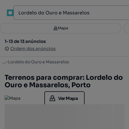
1
Mapa
Mapa
Filtros
Guardar pesquisa
2
1-13 de 13 anúncios
1-13 de 13 anúncios
Ordenar
Ordem dos anúncios
Ordem dos anúncios
...
Lordelo do Ouro e Massarelos
Terrenos para comprar: Lordelo do
Ouro e Massarelos, Porto
Ver Mapa