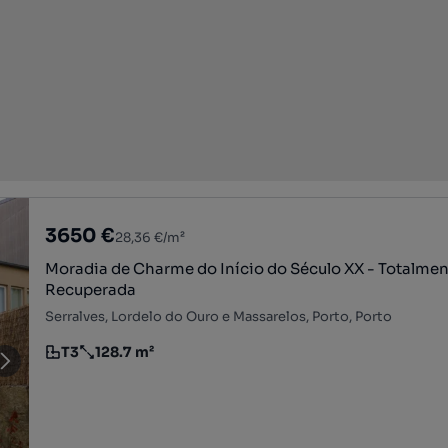
3650 €
28,36 €/m²
Moradia de Charme do Início do Século XX - Totalme
Recuperada
Serralves, Lordelo do Ouro e Massarelos, Porto, Porto
T3
128.7 m²
Tipologia
Preço por metro quadrado