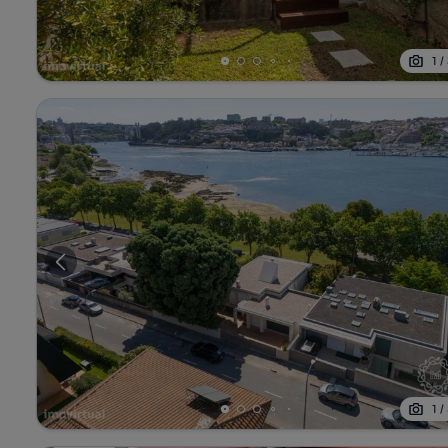
1
/
1
/