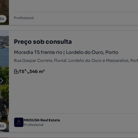
Profissional
34
Preço sob consulta
Moradia T5 frente rio | Lordelo do Ouro, Porto
Rua Gaspar Correia, Fluvial, Lordelo do Ouro e Massarelos, Por
T5
346 m²
Tipologia
Preço por metro quadrado
MEDUSA Real Estate
Profissional
53