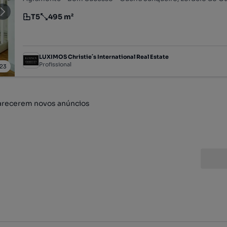
T5
495 m²
Tipologia
Preço por metro quadrado
LUXIMOS Christie´s International Real Estate
Profissional
23
arecerem novos anúncios