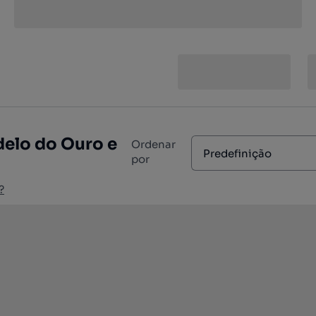
rdelo do Ouro e
Ordenar
Predefinição
por
?