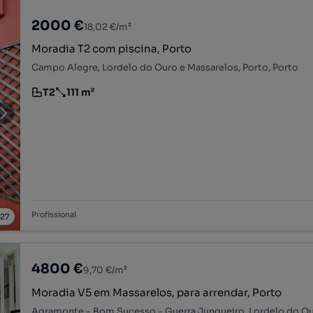
2000 €
18,02 €/m²
Moradia T2 com piscina, Porto
Campo Alegre, Lordelo do Ouro e Massarelos, Porto, Porto
T2
111 m²
Tipologia
Preço por metro quadrado
Profissional
/
27
4800 €
9,70 €/m²
Moradia V5 em Massarelos, para arrendar, Porto