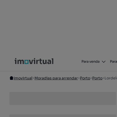
Para venda
Para
Imovirtual
Moradias para arrendar
Porto
Porto
Lordel