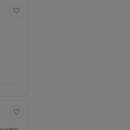
Agramonte - Bom Sucesso - Guerra Junqueiro, Lordelo do Ouro e Massarelos, Porto, Porto