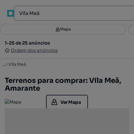
1
Mapa
Mapa
Filtros
Guardar pesquisa
2
1-25 de 25 anúncios
1-25 de 25 anúncios
Ordenar
Ordem dos anúncios
Ordem dos anúncios
...
Vila Meã
Terrenos para comprar: Vila Meã,
Amarante
Ver Mapa