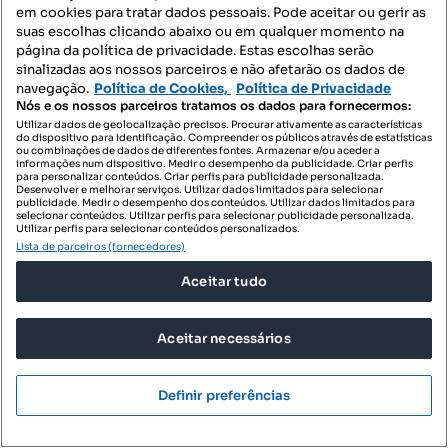
em cookies para tratar dados pessoais. Pode aceitar ou gerir as
57 500 €
179,69 €/m²
suas escolhas clicando abaixo ou em qualquer momento na
página da política de privacidade. Estas escolhas serão
Venda Terreno, Vila Meã, Amarante
sinalizadas aos nossos parceiros e não afetarão os dados de
navegação.
Política de Cookies,
Política de Privacidade
Vila Meã, Amarante, Porto
Nós e os nossos parceiros tratamos os dados para fornecermos:
320 m²
Utilizar dados de geolocalização precisos. Procurar ativamente as características
Preço por metro quadrado
do dispositivo para identificação. Compreender os públicos através de estatísticas
ou combinações de dados de diferentes fontes. Armazenar e/ou aceder a
informações num dispositivo. Medir o desempenho da publicidade. Criar perfis
ENTREPORTAS
para personalizar conteúdos. Criar perfis para publicidade personalizada.
Profissional
Desenvolver e melhorar serviços. Utilizar dados limitados para selecionar
publicidade. Medir o desempenho dos conteúdos. Utilizar dados limitados para
selecionar conteúdos. Utilizar perfis para selecionar publicidade personalizada.
Utilizar perfis para selecionar conteúdos personalizados.
Lista de parceiros (fornecedores)
Aceitar tudo
Aceitar necessários
Definir preferências