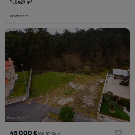
5427 m²
Preço por metro quadrado
Profissional
45 000 €
166,67 €/m²