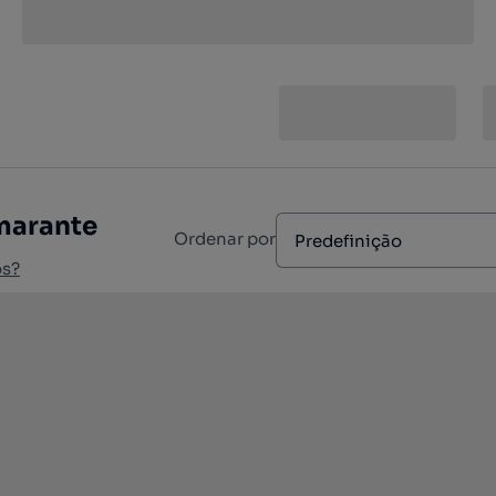
marante
Ordenar por
Predefinição
os?