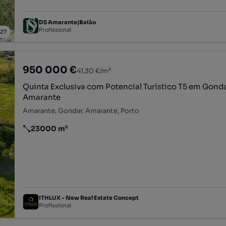
DS Amarante|Baião
Profissional
/
27
950 000 €
41,30 €/m²
Quinta Exclusiva com Potencial Turístico T5 em Gond
Amarante
Amarante, Gondar, Amarante, Porto
23000 m²
Preço por metro quadrado
ITHLUX - New Real Estate Concept
Profissional