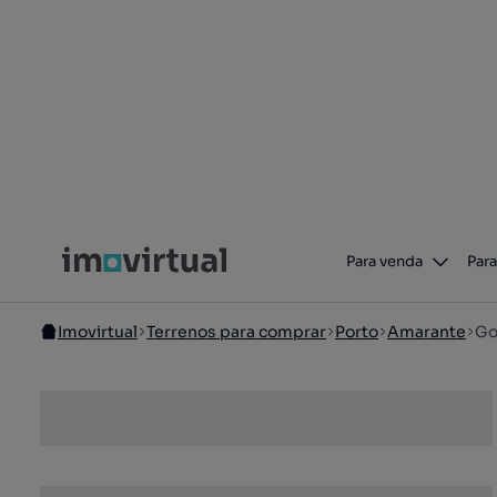
Para venda
Para
Imovirtual
Terrenos para comprar
Porto
Amarante
Go