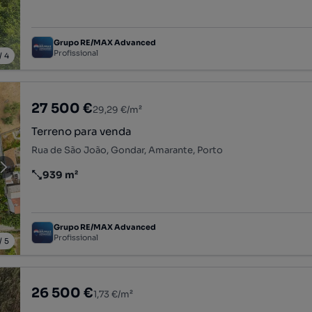
Grupo RE/MAX Advanced
Profissional
/
4
27 500 €
29,29 €/m²
Terreno para venda
Rua de São João, Gondar, Amarante, Porto
939 m²
Preço por metro quadrado
Grupo RE/MAX Advanced
Profissional
/
5
26 500 €
1,73 €/m²