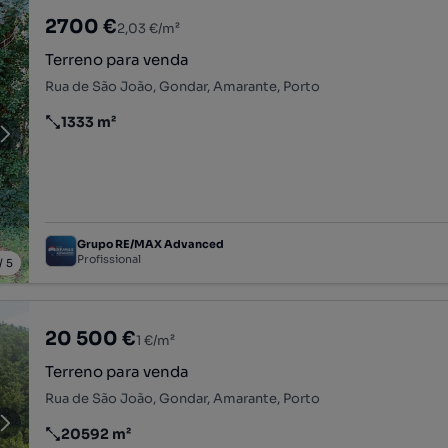
2700 €
2,03 €/m²
Terreno para venda
Rua de São João, Gondar, Amarante, Porto
1333 m²
Preço por metro quadrado
Grupo RE/MAX Advanced
Profissional
/
5
20 500 €
1 €/m²
Terreno para venda
Rua de São João, Gondar, Amarante, Porto
20592 m²
Preço por metro quadrado