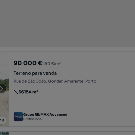
90 000 €
1,60 €/m²
Terreno para venda
Rua de São João, Gondar, Amarante, Porto
56154 m²
Preço por metro quadrado
Grupo RE/MAX Advanced
Profissional
/
8