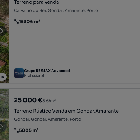
Terreno para venda
Carvalho do Rei, Gondar, Amarante, Porto
15306 m²
Preço por metro quadrado
Grupo RE/MAX Advanced
Profissional
/
14
25 000 €
5 €/m²
Terreno Rústico Venda em Gondar,Amarante
Gondar, Gondar, Amarante, Porto
5005 m²
Preço por metro quadrado