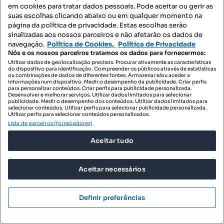
Terrenos para comprar - Gondar
em cookies para tratar dados pessoais. Pode aceitar ou gerir as
suas escolhas clicando abaixo ou em qualquer momento na
Terrenos para comprar - Gouveia (São Simão)
página da política de privacidade. Estas escolhas serão
sinalizadas aos nossos parceiros e não afetarão os dados de
Terrenos para comprar - Jazente
navegação.
Política de Cookies,
Política de Privacidade
Nós e os nossos parceiros tratamos os dados para fornecermos:
Terrenos para comprar - Lomba
Utilizar dados de geolocalização precisos. Procurar ativamente as características
do dispositivo para identificação. Compreender os públicos através de estatísticas
Terrenos para comprar - Louredo
ou combinações de dados de diferentes fontes. Armazenar e/ou aceder a
informações num dispositivo. Medir o desempenho da publicidade. Criar perfis
para personalizar conteúdos. Criar perfis para publicidade personalizada.
Terrenos para comprar - Lufrei
Desenvolver e melhorar serviços. Utilizar dados limitados para selecionar
publicidade. Medir o desempenho dos conteúdos. Utilizar dados limitados para
Terrenos para comprar - Mancelos
selecionar conteúdos. Utilizar perfis para selecionar publicidade personalizada.
Utilizar perfis para selecionar conteúdos personalizados.
Lista de parceiros (fornecedores)
Todos...
Aceitar tudo
Imóveis para comprar - Freixo de Cima e de Baixo
Aceitar necessários
Apartamentos para comprar - Freixo de Cima e de Baixo
Definir preferências
T0 para comprar - Freixo de Cima e de Baixo
Moradias para comprar - Freixo de Cima e de Baixo