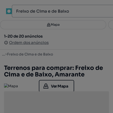
1
Mapa
Mapa
Filtros
Guardar pesquisa
2
1-20 de 20 anúncios
1-20 de 20 anúncios
Ordenar
Ordem dos anúncios
Ordem dos anúncios
...
Freixo de Cima e de Baixo
Terrenos para comprar: Freixo de
Cima e de Baixo, Amarante
Ver Mapa