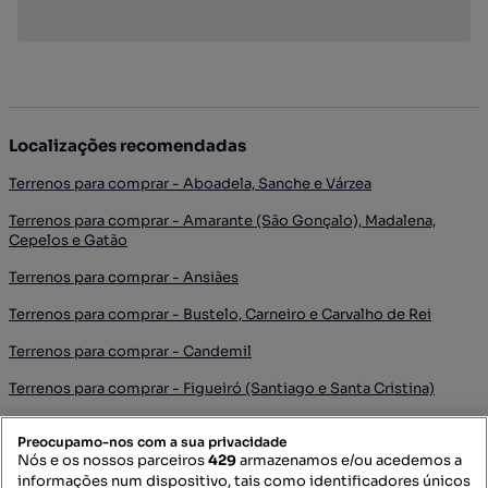
Localizações recomendadas
Terrenos para comprar - Aboadela, Sanche e Várzea
Terrenos para comprar - Amarante (São Gonçalo), Madalena,
Cepelos e Gatão
Terrenos para comprar - Ansiães
Terrenos para comprar - Bustelo, Carneiro e Carvalho de Rei
Terrenos para comprar - Candemil
Terrenos para comprar - Figueiró (Santiago e Santa Cristina)
Terrenos para comprar - Fregim
Preocupamo-nos com a sua privacidade
Nós e os nossos parceiros
429
armazenamos e/ou acedemos a
Terrenos para comprar - Fridão
informações num dispositivo, tais como identificadores únicos