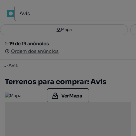
1
Mapa
Mapa
Filtros
Guardar pesquisa
2
1-19 de 19 anúncios
1-19 de 19 anúncios
Ordenar
Ordem dos anúncios
Ordem dos anúncios
...
Avis
Terrenos para comprar: Avis
Ver Mapa