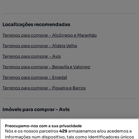
Localizações recomendadas
Terrenos para comprar - Alcórrego e Maranhão
Terrenos para comprar - Aldeia Velha
Terrenos para comprar - Avis
Terrenos para comprar - Benavila e Valongo
Terrenos para comprar - Ervedal
Terrenos para comprar - Figueira e Barros
Imóveis para comprar - Avis
Apartamentos para comprar - Avis
Preocupamo-nos com a sua privacidade
T0 para comprar - Avis
Nós e os nossos parceiros
429
armazenamos e/ou acedemos a
informações num dispositivo, tais como identificadores únicos