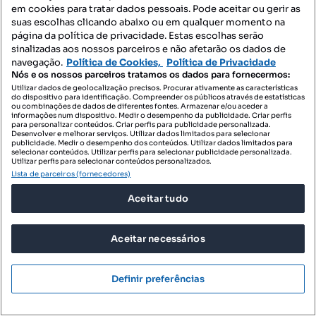
Moradias para comprar - Avis
em cookies para tratar dados pessoais. Pode aceitar ou gerir as
suas escolhas clicando abaixo ou em qualquer momento na
Espaços comerciais para comprar - Avis
página da política de privacidade. Estas escolhas serão
sinalizadas aos nossos parceiros e não afetarão os dados de
Escritórios para comprar - Avis
navegação.
Política de Cookies,
Política de Privacidade
Nós e os nossos parceiros tratamos os dados para fornecermos:
Armazéns para comprar - Avis
Utilizar dados de geolocalização precisos. Procurar ativamente as características
do dispositivo para identificação. Compreender os públicos através de estatísticas
Garagens para comprar - Avis
ou combinações de dados de diferentes fontes. Armazenar e/ou aceder a
informações num dispositivo. Medir o desempenho da publicidade. Criar perfis
Villa para comprar - Avis
para personalizar conteúdos. Criar perfis para publicidade personalizada.
Desenvolver e melhorar serviços. Utilizar dados limitados para selecionar
publicidade. Medir o desempenho dos conteúdos. Utilizar dados limitados para
Penthouse para comprar - Avis
selecionar conteúdos. Utilizar perfis para selecionar publicidade personalizada.
Utilizar perfis para selecionar conteúdos personalizados.
Lista de parceiros (fornecedores)
Imóveis para arrendar - Avis
Aceitar tudo
Apartamentos para arrendar - Avis
T0 para arrendar - Avis
Aceitar necessários
Moradias para arrendar - Avis
Quartos para arrendar - Avis
Definir preferências
Terrenos para arrendar - Avis