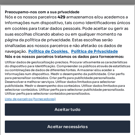
PORTAIS
Preocupamo-nos com a sua privacidade
Nós e os nossos parceiros
429
armazenamos e/ou acedemos a
informações num dispositivo, tais como identificadores únicos
Mapa do Site
em cookies para tratar dados pessoais. Pode aceitar ou gerir as
suas escolhas clicando abaixo ou em qualquer momento na
página da política de privacidade. Estas escolhas serão
sinalizadas aos nossos parceiros e não afetarão os dados de
Contacte-nos
navegação.
Política de Cookies,
Política de Privacidade
Nós e os nossos parceiros tratamos os dados para fornecermos:
Utilizar dados de geolocalização precisos. Procurar ativamente as características
do dispositivo para identificação. Compreender os públicos através de estatísticas
SIGA-NOS:
ou combinações de dados de diferentes fontes. Armazenar e/ou aceder a
informações num dispositivo. Medir o desempenho da publicidade. Criar perfis
para personalizar conteúdos. Criar perfis para publicidade personalizada.
Desenvolver e melhorar serviços. Utilizar dados limitados para selecionar
publicidade. Medir o desempenho dos conteúdos. Utilizar dados limitados para
selecionar conteúdos. Utilizar perfis para selecionar publicidade personalizada.
DESCARREGAR NA:
Utilizar perfis para selecionar conteúdos personalizados.
Lista de parceiros (fornecedores)
Aceitar tudo
Aceitar necessários
© 2026 Imovirtual.com, OLX Portugal, S.A.