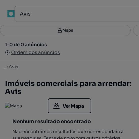
1
Mapa
Mapa
Filtros
Guardar pesquisa
3
1-0 de 0 anúncios
1-0 de 0 anúncios
Ordenar
Ordem dos anúncios
Ordem dos anúncios
...
Avis
Imóveis comerciais para arrendar:
Avis
Ver Mapa
Nenhum resultado encontrado
Não encontrámos resultados que correspondam à
sua pesquisa. Tente de novo com outros critérios