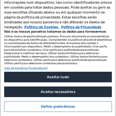
informações num dispositivo, tais como identificadores únicos
Mapa do Site
em cookies para tratar dados pessoais. Pode aceitar ou gerir as
suas escolhas clicando abaixo ou em qualquer momento na
página da política de privacidade. Estas escolhas serão
sinalizadas aos nossos parceiros e não afetarão os dados de
Contacte-nos
navegação.
Política de Cookies,
Política de Privacidade
Nós e os nossos parceiros tratamos os dados para fornecermos:
Utilizar dados de geolocalização precisos. Procurar ativamente as características
do dispositivo para identificação. Compreender os públicos através de estatísticas
SIGA-NOS:
ou combinações de dados de diferentes fontes. Armazenar e/ou aceder a
informações num dispositivo. Medir o desempenho da publicidade. Criar perfis
para personalizar conteúdos. Criar perfis para publicidade personalizada.
Desenvolver e melhorar serviços. Utilizar dados limitados para selecionar
publicidade. Medir o desempenho dos conteúdos. Utilizar dados limitados para
selecionar conteúdos. Utilizar perfis para selecionar publicidade personalizada.
DESCARREGAR NA:
Utilizar perfis para selecionar conteúdos personalizados.
Lista de parceiros (fornecedores)
Aceitar tudo
Aceitar necessários
© 2026 Imovirtual.com, OLX Portugal, S.A.
TERMOS DE UTILIZAÇÃO
Definir preferências
POLÍTICA DE PRIVACIDADE
CONFIGURAÇÕES DE PRIVACIDADE