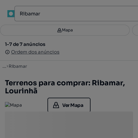
1
Mapa
Mapa
Filtros
Guardar pesquisa
2
1-7 de 7 anúncios
1-7 de 7 anúncios
Ordenar
Ordem dos anúncios
Ordem dos anúncios
...
Ribamar
Terrenos para comprar: Ribamar,
Lourinhã
Ver Mapa