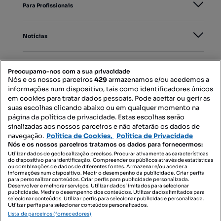
Para Profissionais
Notícias
PORTAIS
Preocupamo-nos com a sua privacidade
Nós e os nossos parceiros
429
armazenamos e/ou acedemos a
informações num dispositivo, tais como identificadores únicos
Mapa do Site
em cookies para tratar dados pessoais. Pode aceitar ou gerir as
suas escolhas clicando abaixo ou em qualquer momento na
página da política de privacidade. Estas escolhas serão
sinalizadas aos nossos parceiros e não afetarão os dados de
Contacte-nos
navegação.
Política de Cookies,
Política de Privacidade
Nós e os nossos parceiros tratamos os dados para fornecermos:
Utilizar dados de geolocalização precisos. Procurar ativamente as características
do dispositivo para identificação. Compreender os públicos através de estatísticas
SIGA-NOS:
ou combinações de dados de diferentes fontes. Armazenar e/ou aceder a
informações num dispositivo. Medir o desempenho da publicidade. Criar perfis
para personalizar conteúdos. Criar perfis para publicidade personalizada.
Desenvolver e melhorar serviços. Utilizar dados limitados para selecionar
publicidade. Medir o desempenho dos conteúdos. Utilizar dados limitados para
selecionar conteúdos. Utilizar perfis para selecionar publicidade personalizada.
DESCARREGAR NA:
Utilizar perfis para selecionar conteúdos personalizados.
Lista de parceiros (fornecedores)