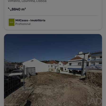
Vimeiro, Lourinhã, Lisboa
8840 m²
Preço por metro quadrado
MilCasas - Imobiliária
Profissional