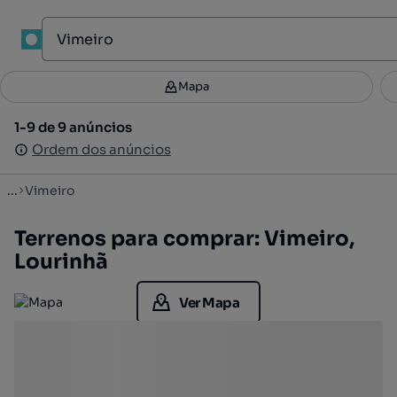
1
Mapa
Mapa
Filtros
Guardar pesquisa
2
1-9 de 9 anúncios
1-9 de 9 anúncios
Ordenar
Ordem dos anúncios
Ordem dos anúncios
...
Vimeiro
Terrenos para comprar: Vimeiro,
Lourinhã
Ver Mapa