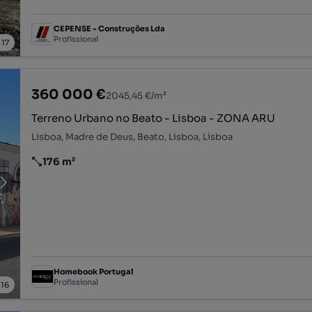
CEPENSE - Construções Lda
Profissional
/
17
360 000 €
2045,45 €/m²
Terreno Urbano no Beato - Lisboa - ZONA ARU
Lisboa, Madre de Deus, Beato, Lisboa, Lisboa
176 m²
Preço por metro quadrado
Homebook Portugal
Profissional
/
16