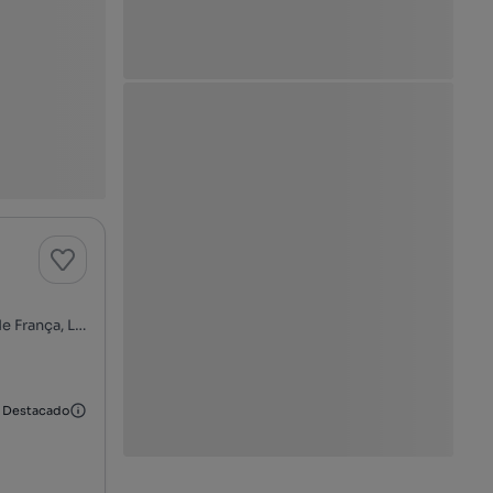
Calçada das Lajes, Alto de São João - Alto do Varejão, Penha de França, Lisboa, Lisboa
Destacado