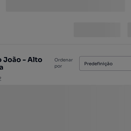
 João - Alto
Ordenar
Predefinição
a
por
?