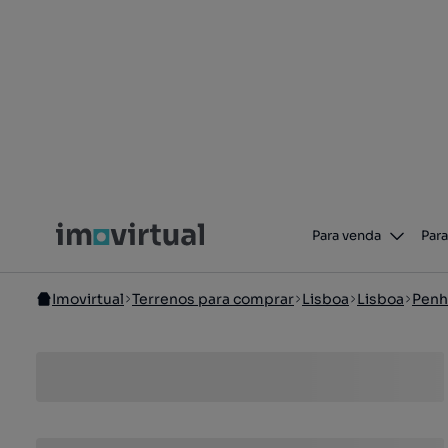
Para venda
Para
Imovirtual
Terrenos para comprar
Lisboa
Lisboa
Penh