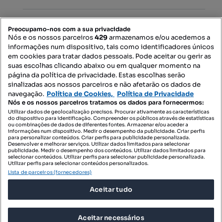
PORTAIS
Preocupamo-nos com a sua privacidade
Nós e os nossos parceiros
429
armazenamos e/ou acedemos a
informações num dispositivo, tais como identificadores únicos
Mapa do Site
em cookies para tratar dados pessoais. Pode aceitar ou gerir as
suas escolhas clicando abaixo ou em qualquer momento na
página da política de privacidade. Estas escolhas serão
sinalizadas aos nossos parceiros e não afetarão os dados de
Contacte-nos
navegação.
Política de Cookies,
Política de Privacidade
Nós e os nossos parceiros tratamos os dados para fornecermos:
Utilizar dados de geolocalização precisos. Procurar ativamente as características
do dispositivo para identificação. Compreender os públicos através de estatísticas
SIGA-NOS:
ou combinações de dados de diferentes fontes. Armazenar e/ou aceder a
informações num dispositivo. Medir o desempenho da publicidade. Criar perfis
para personalizar conteúdos. Criar perfis para publicidade personalizada.
Desenvolver e melhorar serviços. Utilizar dados limitados para selecionar
publicidade. Medir o desempenho dos conteúdos. Utilizar dados limitados para
selecionar conteúdos. Utilizar perfis para selecionar publicidade personalizada.
DESCARREGAR NA:
Utilizar perfis para selecionar conteúdos personalizados.
Lista de parceiros (fornecedores)
Aceitar tudo
Aceitar necessários
© 2026 Imovirtual.com, OLX Portugal, S.A.