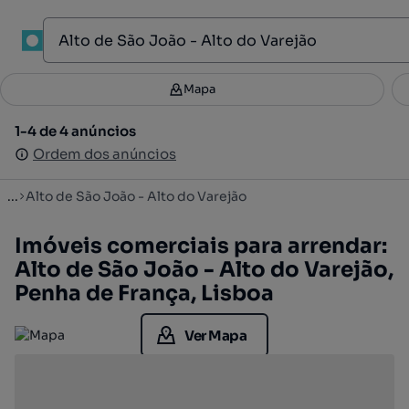
1
Mapa
Mapa
Filtros
Guardar pesquisa
3
1-4 de 4 anúncios
1-4 de 4 anúncios
Ordenar
Ordem dos anúncios
Ordem dos anúncios
...
Alto de São João - Alto do Varejão
Imóveis comerciais para arrendar:
Alto de São João - Alto do Varejão,
Penha de França, Lisboa
Ver Mapa