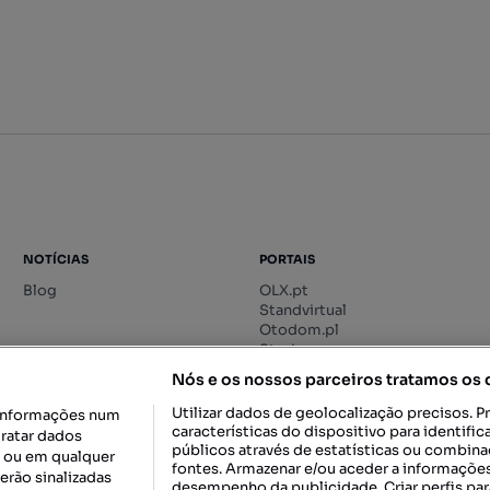
NOTÍCIAS
PORTAIS
Blog
OLX.pt
Standvirtual
Otodom.pl
Storia.ro
Nós e os nossos parceiros tratamos os
Utilizar dados de geolocalização precisos. P
informações num
características do dispositivo para identif
tratar dados
públicos através de estatísticas ou combin
o ou em qualquer
fontes. Armazenar e/ou aceder a informações
erão sinalizadas
desempenho da publicidade. Criar perfis par