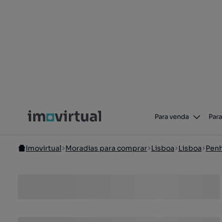
Para venda
Para
Imovirtual
Moradias para comprar
Lisboa
Lisboa
Penh