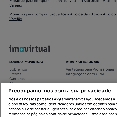
Moradias para comprar 4-quartos - Alto de São João - Alto do
Varejão
Moradias para comprar 5-quartos - Alto de São João - Alto do
Varejão
SOBRE O IMOVIRTUAL
PARA PROFISSIONAIS
Sobre nós
Vantagens para Profissionais
Preços
Integrações com CRM
Carreiras
Ajuda
Livro de Reclamações online
Preocupamo-nos com a sua privacidade
Regulamento dos Serviços
Digitais
Nós e os nossos parceiros
429
armazenamos e/ou acedemos a 
dispositivo, tais como identificadores únicos em cookies para 
pessoais. Pode aceitar ou gerir as suas escolhas clicando abaix
momento na página da política de privacidade. Estas escolhas s