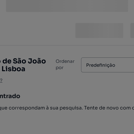
o de São João
Ordenar
Predefinição
, Lisboa
por
?
ntrado
ue correspondam à sua pesquisa. Tente de novo com 