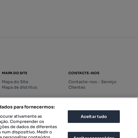
MAPA DO SITE
CONTACTE-NOS
Mapa do Site
Contacte-nos - Serviço
Mapa de distritos
Clientes
 dados para fornecermos:
rocurar ativamente as
Aceitar tudo
icação. Compreender os
ações de dados de diferentes
 num dispositivo. Medir o
a personalizar conteúdos.