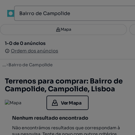
1
Mapa
Mapa
Filtros
Guardar pesquisa
2
1-0 de 0 anúncios
1-0 de 0 anúncios
Ordenar
Ordem dos anúncios
Ordem dos anúncios
...
Bairro de Campolide
Terrenos para comprar: Bairro de
Campolide, Campolide, Lisboa
Ver Mapa
Nenhum resultado encontrado
Não encontrámos resultados que correspondam à
sua pesquisa. Tente de novo com outros critérios