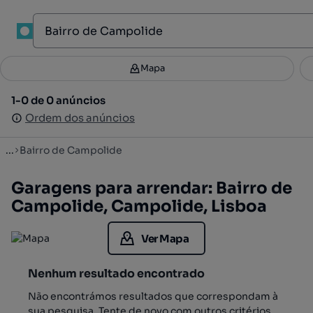
1
Mapa
Mapa
Filtros
Guardar pesquisa
3
1-0 de 0 anúncios
1-0 de 0 anúncios
Ordenar
Ordem dos anúncios
Ordem dos anúncios
...
Bairro de Campolide
Garagens para arrendar: Bairro de
Campolide, Campolide, Lisboa
Ver Mapa
Nenhum resultado encontrado
Não encontrámos resultados que correspondam à
sua pesquisa. Tente de novo com outros critérios