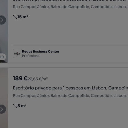
Rua Campos Júnior, Bairro de Campolide, Campolide, Lisboa,
15 m²
Preço por metro quadrado
Regus Business Center
Profissional
/
10
189 €
23,63 €/m²
Escritório privado para 1 pessoas em Lisbon, Campoli
Rua Campos Júnior, Bairro de Campolide, Campolide, Lisboa,
8 m²
Preço por metro quadrado