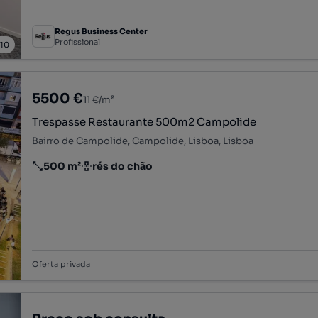
Regus Business Center
Profissional
/
10
5500 €
11 €/m²
Trespasse Restaurante 500m2 Campolide
Bairro de Campolide, Campolide, Lisboa, Lisboa
500 m²
rés do chão
Preço por metro quadrado
Andar
Oferta privada