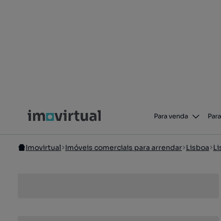
Para venda
Para
Imovirtual
Imóveis comerciais para arrendar
Lisboa
Li