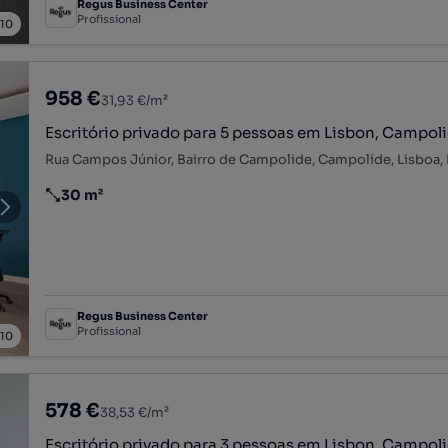
Regus Business Center
Profissional
/
10
958 €
31,93 €/m²
Escritório privado para 5 pessoas em Lisbon, Campol
Rua Campos Júnior, Bairro de Campolide, Campolide, Lisboa,
30 m²
Preço por metro quadrado
Regus Business Center
Profissional
/
10
578 €
38,53 €/m²
Escritório privado para 3 pessoas em Lisbon, Campol