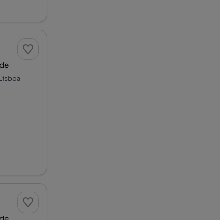
ide
 Lisboa
ide