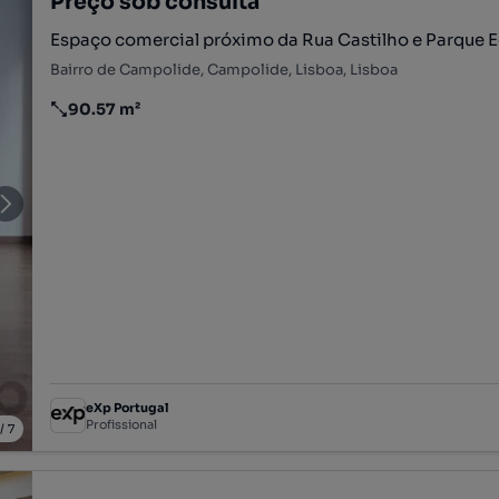
Preço sob consulta
Espaço comercial próximo da Rua Castilho e Parque E
Bairro de Campolide, Campolide, Lisboa, Lisboa
90.57 m²
Preço por metro quadrado
eXp Portugal
Profissional
/
7