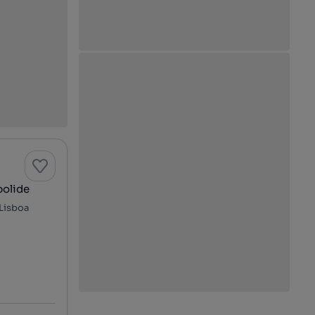
polide
 Lisboa