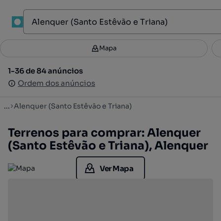
1
Mapa
Mapa
Filtros
Guardar pesquisa
2
1-36 de 84 anúncios
1-36 de 84 anúncios
Ordenar
Ordem dos anúncios
Ordem dos anúncios
...
Alenquer (Santo Estêvão e Triana)
Terrenos para comprar: Alenquer
(Santo Estêvão e Triana), Alenquer
Ver Mapa