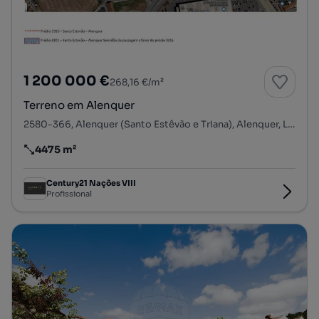
1 200 000 €
268,16 €/m²
Terreno em Alenquer
2580-366, Alenquer (Santo Estêvão e Triana), Alenquer, Lisboa
4475 m²
Preço por metro quadrado
Century21 Nações VIII
Profissional