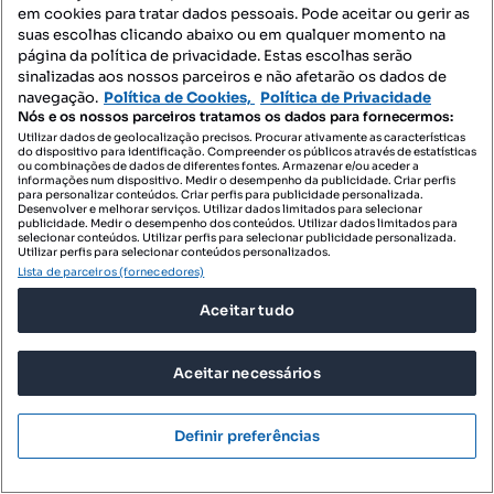
em cookies para tratar dados pessoais. Pode aceitar ou gerir as
suas escolhas clicando abaixo ou em qualquer momento na
página da política de privacidade. Estas escolhas serão
sinalizadas aos nossos parceiros e não afetarão os dados de
navegação.
Política de Cookies,
Política de Privacidade
Nós e os nossos parceiros tratamos os dados para fornecermos:
Utilizar dados de geolocalização precisos. Procurar ativamente as características
do dispositivo para identificação. Compreender os públicos através de estatísticas
ou combinações de dados de diferentes fontes. Armazenar e/ou aceder a
informações num dispositivo. Medir o desempenho da publicidade. Criar perfis
para personalizar conteúdos. Criar perfis para publicidade personalizada.
Desenvolver e melhorar serviços. Utilizar dados limitados para selecionar
69 000 €
230 €/m²
publicidade. Medir o desempenho dos conteúdos. Utilizar dados limitados para
selecionar conteúdos. Utilizar perfis para selecionar publicidade personalizada.
Vendo Terreno com Projecto de Arquitetura
Utilizar perfis para selecionar conteúdos personalizados.
Lista de parceiros (fornecedores)
Aprovado
Alenquer (Santo Estêvão e Triana), Alenquer, Lisboa
Aceitar tudo
300 m²
Preço por metro quadrado
Aceitar necessários
Profissional
Definir preferências