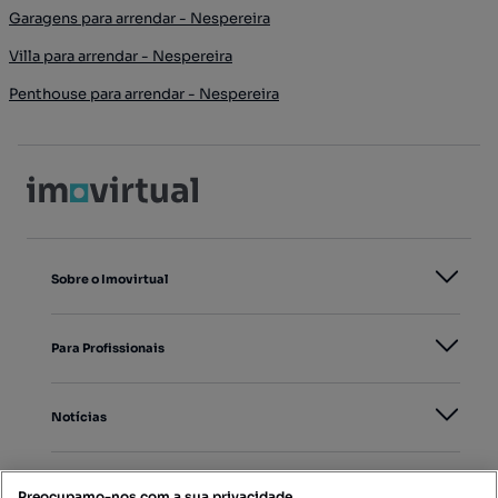
Garagens para arrendar - Nespereira
Villa para arrendar - Nespereira
Penthouse para arrendar - Nespereira
Sobre o Imovirtual
Para Profissionais
Notícias
PORTAIS
Preocupamo-nos com a sua privacidade