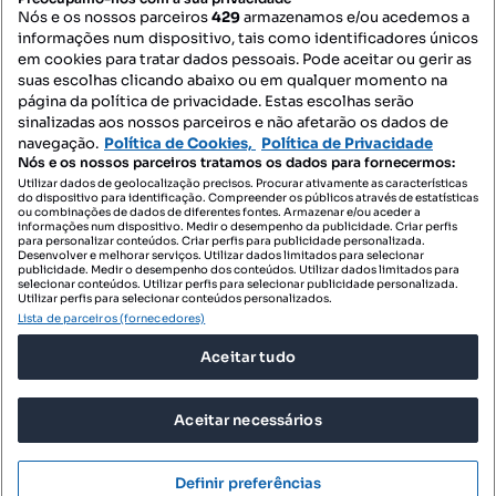
Nós e os nossos parceiros
429
armazenamos e/ou acedemos a
informações num dispositivo, tais como identificadores únicos
Mapa do Site
em cookies para tratar dados pessoais. Pode aceitar ou gerir as
suas escolhas clicando abaixo ou em qualquer momento na
página da política de privacidade. Estas escolhas serão
sinalizadas aos nossos parceiros e não afetarão os dados de
Contacte-nos
navegação.
Política de Cookies,
Política de Privacidade
Nós e os nossos parceiros tratamos os dados para fornecermos:
Utilizar dados de geolocalização precisos. Procurar ativamente as características
do dispositivo para identificação. Compreender os públicos através de estatísticas
SIGA-NOS:
ou combinações de dados de diferentes fontes. Armazenar e/ou aceder a
informações num dispositivo. Medir o desempenho da publicidade. Criar perfis
para personalizar conteúdos. Criar perfis para publicidade personalizada.
Desenvolver e melhorar serviços. Utilizar dados limitados para selecionar
publicidade. Medir o desempenho dos conteúdos. Utilizar dados limitados para
selecionar conteúdos. Utilizar perfis para selecionar publicidade personalizada.
DESCARREGAR NA:
Utilizar perfis para selecionar conteúdos personalizados.
Lista de parceiros (fornecedores)
Aceitar tudo
Aceitar necessários
© 2026 Imovirtual.com, OLX Portugal, S.A.
TERMOS DE UTILIZAÇÃO
Definir preferências
POLÍTICA DE PRIVACIDADE