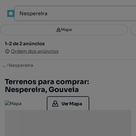
1
Mapa
Mapa
Filtros
Guardar pesquisa
2
1-2 de 2 anúncios
1-2 de 2 anúncios
Ordenar
Ordem dos anúncios
Ordem dos anúncios
...
Nespereira
Terrenos para comprar:
Nespereira, Gouveia
Ver Mapa