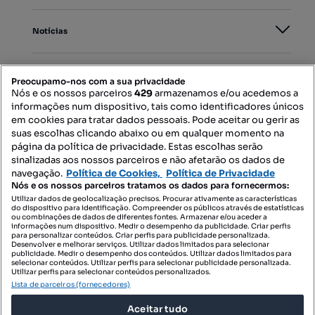
Notícias
PORTAIS
Preocupamo-nos com a sua privacidade
Nós e os nossos parceiros
429
armazenamos e/ou acedemos a
informações num dispositivo, tais como identificadores únicos
Mapa do Site
em cookies para tratar dados pessoais. Pode aceitar ou gerir as
suas escolhas clicando abaixo ou em qualquer momento na
página da política de privacidade. Estas escolhas serão
sinalizadas aos nossos parceiros e não afetarão os dados de
Contacte-nos
navegação.
Política de Cookies,
Política de Privacidade
Nós e os nossos parceiros tratamos os dados para fornecermos:
Utilizar dados de geolocalização precisos. Procurar ativamente as características
do dispositivo para identificação. Compreender os públicos através de estatísticas
SIGA-NOS:
ou combinações de dados de diferentes fontes. Armazenar e/ou aceder a
informações num dispositivo. Medir o desempenho da publicidade. Criar perfis
para personalizar conteúdos. Criar perfis para publicidade personalizada.
Desenvolver e melhorar serviços. Utilizar dados limitados para selecionar
publicidade. Medir o desempenho dos conteúdos. Utilizar dados limitados para
selecionar conteúdos. Utilizar perfis para selecionar publicidade personalizada.
DESCARREGAR NA:
Utilizar perfis para selecionar conteúdos personalizados.
Lista de parceiros (fornecedores)
Aceitar tudo