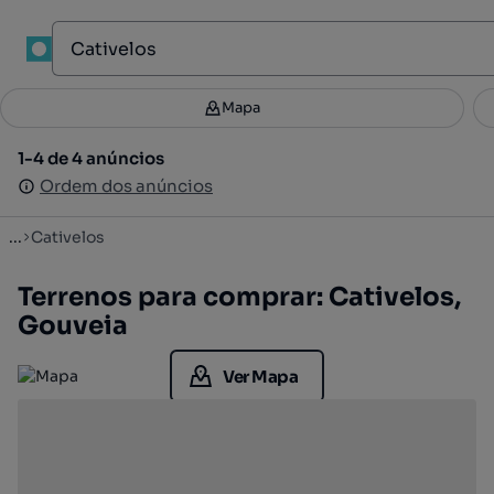
1
Mapa
Mapa
Filtros
Guardar pesquisa
2
1-4 de 4 anúncios
1-4 de 4 anúncios
Ordenar
Ordem dos anúncios
Ordem dos anúncios
...
Cativelos
Terrenos para comprar: Cativelos,
Gouveia
Ver Mapa