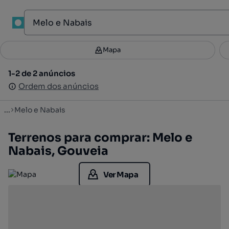
1
Mapa
Mapa
Filtros
Guardar pesquisa
2
1-2 de 2 anúncios
1-2 de 2 anúncios
Ordenar
Ordem dos anúncios
Ordem dos anúncios
...
Melo e Nabais
Terrenos para comprar: Melo e
Nabais, Gouveia
Ver Mapa