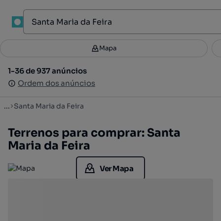
1
Mapa
Mapa
Filtros
Guardar pesquisa
2
1-36 de 937 anúncios
1-36 de 937 anúncios
Ordenar
Ordem dos anúncios
Ordem dos anúncios
...
Santa Maria da Feira
Terrenos para comprar: Santa
Maria da Feira
Ver Mapa