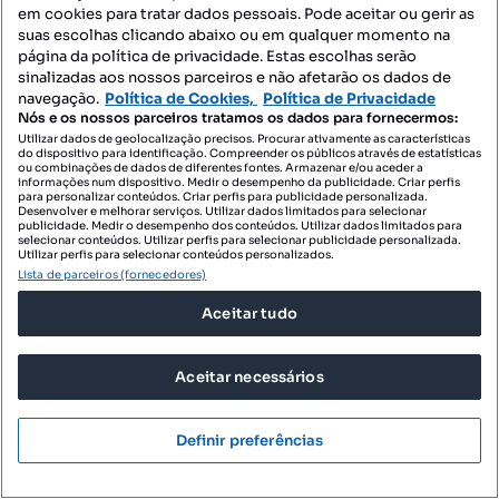
em cookies para tratar dados pessoais. Pode aceitar ou gerir as
suas escolhas clicando abaixo ou em qualquer momento na
página da política de privacidade. Estas escolhas serão
sinalizadas aos nossos parceiros e não afetarão os dados de
navegação.
Política de Cookies,
Política de Privacidade
410 000 €
69,33 €/m²
Nós e os nossos parceiros tratamos os dados para fornecermos:
Terreno Industrial c/ 5.914 m2 para Construção de
Utilizar dados de geolocalização precisos. Procurar ativamente as características
do dispositivo para identificação. Compreender os públicos através de estatísticas
Armazém em Santa
ou combinações de dados de diferentes fontes. Armazenar e/ou aceder a
informações num dispositivo. Medir o desempenho da publicidade. Criar perfis
Praceta Furriel Eduardo Melo, Santa Maria de Lamas, Santa Maria da Feira, Aveiro
para personalizar conteúdos. Criar perfis para publicidade personalizada.
Desenvolver e melhorar serviços. Utilizar dados limitados para selecionar
publicidade. Medir o desempenho dos conteúdos. Utilizar dados limitados para
5914 m²
Preço por metro quadrado
selecionar conteúdos. Utilizar perfis para selecionar publicidade personalizada.
Utilizar perfis para selecionar conteúdos personalizados.
Lista de parceiros (fornecedores)
Profissional
Aceitar tudo
Aceitar necessários
Definir preferências