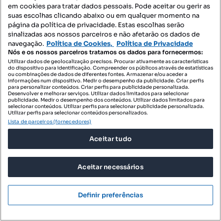
em cookies para tratar dados pessoais. Pode aceitar ou gerir as
suas escolhas clicando abaixo ou em qualquer momento na
página da política de privacidade. Estas escolhas serão
sinalizadas aos nossos parceiros e não afetarão os dados de
navegação.
Política de Cookies,
Política de Privacidade
Nós e os nossos parceiros tratamos os dados para fornecermos:
Utilizar dados de geolocalização precisos. Procurar ativamente as características
do dispositivo para identificação. Compreender os públicos através de estatísticas
ou combinações de dados de diferentes fontes. Armazenar e/ou aceder a
informações num dispositivo. Medir o desempenho da publicidade. Criar perfis
para personalizar conteúdos. Criar perfis para publicidade personalizada.
Desenvolver e melhorar serviços. Utilizar dados limitados para selecionar
publicidade. Medir o desempenho dos conteúdos. Utilizar dados limitados para
selecionar conteúdos. Utilizar perfis para selecionar publicidade personalizada.
Utilizar perfis para selecionar conteúdos personalizados.
Lista de parceiros (fornecedores)
550 000 €
76,06 €/m²
Aceitar tudo
Terreno para moradias em Nogueira da Regedoura
Nogueira da Regedoura, Santa Maria da Feira, Aveiro
Aceitar necessários
7231 m²
Preço por metro quadrado
Definir preferências
Real Objectiva - Soc. de Mediação Imobiliária, Lda.
Profissional