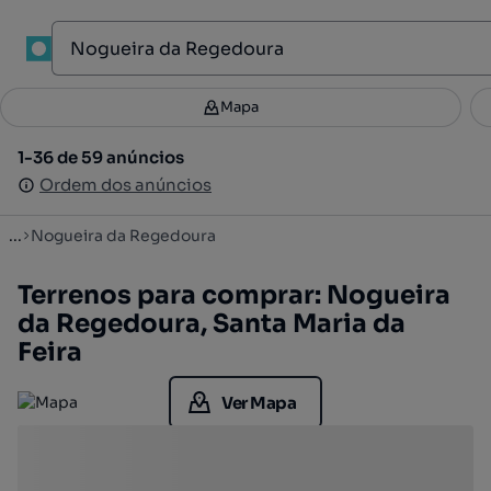
1
Mapa
Mapa
Filtros
Guardar pesquisa
2
1-36 de 59 anúncios
1-36 de 59 anúncios
Ordenar
Ordem dos anúncios
Ordem dos anúncios
...
Nogueira da Regedoura
Terrenos para comprar: Nogueira
da Regedoura, Santa Maria da
Feira
Ver Mapa