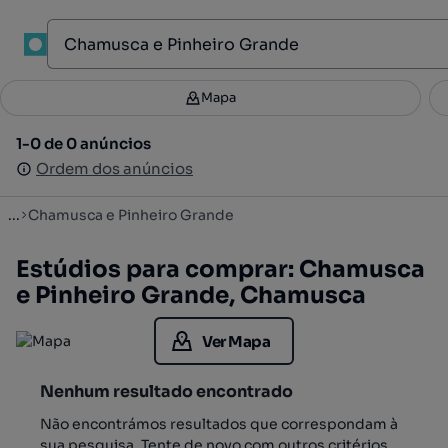
1
Mapa
Mapa
Filtros
Guardar pesquisa
2
1-0 de 0 anúncios
1-0 de 0 anúncios
Ordenar
Ordem dos anúncios
Ordem dos anúncios
...
Chamusca e Pinheiro Grande
Estúdios para comprar: Chamusca
e Pinheiro Grande, Chamusca
Ver Mapa
Nenhum resultado encontrado
Não encontrámos resultados que correspondam à
sua pesquisa. Tente de novo com outros critérios