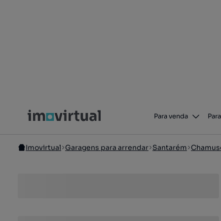
Para venda
Para
Imovirtual
Garagens para arrendar
Santarém
Chamus